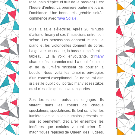
rose, pain d’épice et fruit de la passion) il est
l’heure d’entrer. La première partie met dans
l’ambiance. Une bonne et agréable soirée
commence avec
Yaya Solale
.
Puis la salle s’électrise. Après 20 minutes
d’attente, Imany et ses 7 musiciens entrent en
scène. Les percussions donnent le ton. Le
piano et les violoncelles donnent du corps.
La guitare acoustique, la basse complètent le
tableau. Et la voix, envoutante, d’
Imany
charme dès le premier mot. La qualité du son
et de la lumière finissent de boucler la
boucle. Nous voilà les témoins privilégiés
d’un concert exceptionnel. Je ne saurai dire
si c’est le public qui portait Imany et ses zikos
ou si c’est elle qui nous a transportés.
Ses textes sont puissants, engagés. Ils
vibrent dans les coeurs de chaque
spectateurs, spectatrices. Ils font scintiller les
lumières de tous les humains présents ce
soir et permettent d’éclairer ensemble les
ténèbres que certains veulent créer. De
magnifiques reprises de Queen, des Fugees,