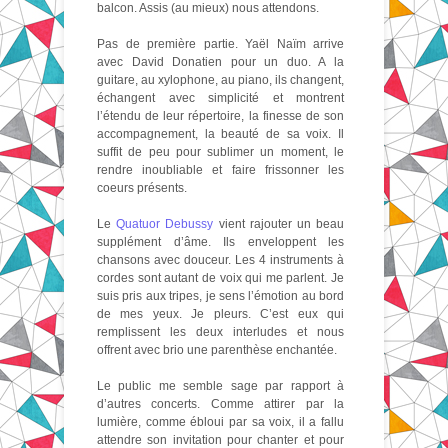
balcon. Assis (au mieux) nous attendons.
Pas de première partie. Yaël Naïm arrive
avec David Donatien pour un duo. A la
guitare, au xylophone, au piano, ils changent,
échangent avec simplicité et montrent
l’étendu de leur répertoire, la finesse de son
accompagnement, la beauté de sa voix. Il
suffit de peu pour sublimer un moment, le
rendre inoubliable et faire frissonner les
coeurs présents.
Le
Quatuor Debussy
vient rajouter un beau
supplément d’âme. Ils enveloppent les
chansons avec douceur. Les 4 instruments à
cordes sont autant de voix qui me parlent. Je
suis pris aux tripes, je sens l’émotion au bord
de mes yeux. Je pleurs. C’est eux qui
remplissent les deux interludes et nous
offrent avec brio une parenthèse enchantée.
Le public me semble sage par rapport à
d’autres concerts. Comme attirer par la
lumière, comme ébloui par sa voix, il a fallu
attendre son invitation pour chanter et pour