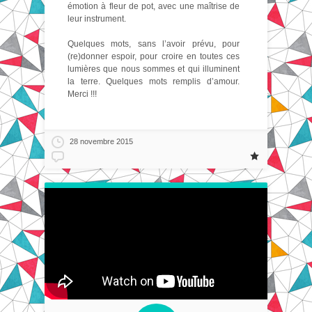
émotion à fleur de pot, avec une maîtrise de
leur instrument.
Quelques mots, sans l’avoir prévu, pour
(re)donner espoir, pour croire en toutes ces
lumières que nous sommes et qui illuminent
la terre. Quelques mots remplis d’amour.
Merci !!!
28 novembre 2015