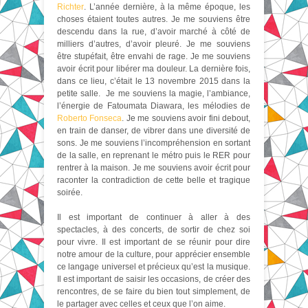
Richter
. L’année dernière, à la même époque, les
choses étaient toutes autres. Je me souviens être
descendu dans la rue, d’avoir marché à côté de
milliers d’autres, d’avoir pleuré. Je me souviens
être stupéfait, être envahi de rage. Je me souviens
avoir écrit pour libérer ma douleur. La dernière fois,
dans ce lieu, c’était le 13 novembre 2015 dans la
petite salle. Je me souviens la magie, l’ambiance,
l’énergie de Fatoumata Diawara, les mélodies de
Roberto Fonseca
. Je me souviens avoir fini debout,
en train de danser, de vibrer dans une diversité de
sons. Je me souviens l’incompréhension en sortant
de la salle, en reprenant le métro puis le RER pour
rentrer à la maison. Je me souviens avoir écrit pour
raconter la contradiction de cette belle et tragique
soirée.
Il est important de continuer à aller à des
spectacles, à des concerts, de sortir de chez soi
pour vivre. Il est important de se réunir pour dire
notre amour de la culture, pour apprécier ensemble
ce langage universel et précieux qu’est la musique.
Il est important de saisir les occasions, de créer des
rencontres, de se faire du bien tout simplement, de
le partager avec celles et ceux que l’on aime.