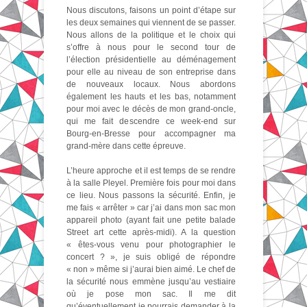
Nous discutons, faisons un point d’étape sur
les deux semaines qui viennent de se passer.
Nous allons de la politique et le choix qui
s’offre à nous pour le second tour de
l’élection présidentielle au déménagement
pour elle au niveau de son entreprise dans
de nouveaux locaux. Nous abordons
également les hauts et les bas, notamment
pour moi avec le décès de mon grand-oncle,
qui me fait descendre ce week-end sur
Bourg-en-Bresse pour accompagner ma
grand-mère dans cette épreuve.
L’heure approche et il est temps de se rendre
à la salle Pleyel. Première fois pour moi dans
ce lieu. Nous passons la sécurité. Enfin, je
me fais « arrêter » car j’ai dans mon sac mon
appareil photo (ayant fait une petite balade
Street art cette après-midi). A la question
« êtes-vous venu pour photographier le
concert ? », je suis obligé de répondre
« non » même si j’aurai bien aimé. Le chef de
la sécurité nous emmène jusqu’au vestiaire
où je pose mon sac. Il me dit
qu’éventuellement je pourrais demander à la