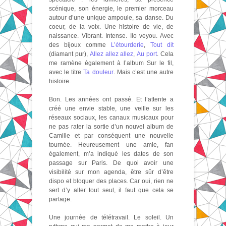
scénique, son énergie, le premier morceau
autour d’une unique ampoule, sa danse. Du
coeur, de la voix. Une histoire de vie, de
naissance. Vibrant. Intense. Ilo veyou. Avec
des bijoux comme
L’étourderie
,
Tout dit
(diamant pur),
Allez allez allez
,
Au port
. Cela
me ramène également à l’album Sur le fil,
avec le titre
Ta douleur
. Mais c’est une autre
histoire.
Bon. Les années ont passé. Et l’attente a
créé une envie stable, une veille sur les
réseaux sociaux, les canaux musicaux pour
ne pas rater la sortie d’un nouvel album de
Camille et par conséquent une nouvelle
tournée. Heureusement une amie, fan
également, m’a indiqué les dates de son
passage sur Paris. De quoi avoir une
visibilité sur mon agenda, être sûr d’être
dispo et bloquer des places. Car oui, rien ne
sert d’y aller tout seul, il faut que cela se
partage.
Une journée de télétravail. Le soleil. Un