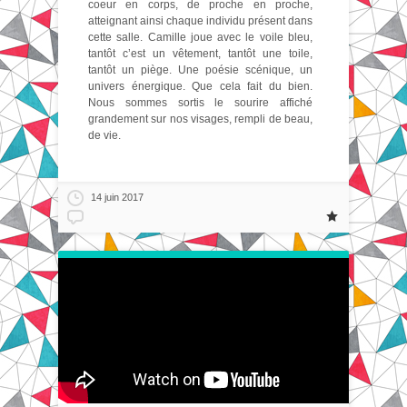
coeur en corps, de proche en proche,
atteignant ainsi chaque individu présent dans
cette salle. Camille joue avec le voile bleu,
tantôt c’est un vêtement, tantôt une toile,
tantôt un piège. Une poésie scénique, un
univers énergique. Que cela fait du bien.
Nous sommes sortis le sourire affiché
grandement sur nos visages, rempli de beau,
de vie.
14 juin 2017