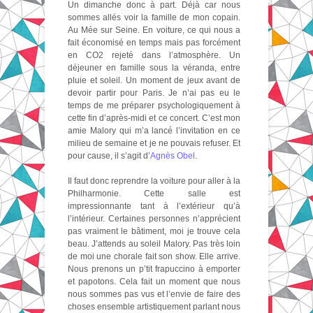
Un dimanche donc à part. Déjà car nous
sommes allés voir la famille de mon copain.
Au Mée sur Seine. En voiture, ce qui nous a
fait économisé en temps mais pas forcément
en CO2 rejeté dans l’atmosphère. Un
déjeuner en famille sous la véranda, entre
pluie et soleil. Un moment de jeux avant de
devoir partir pour Paris. Je n’ai pas eu le
temps de me préparer psychologiquement à
cette fin d’après-midi et ce concert. C’est mon
amie Malory qui m’a lancé l’invitation en ce
milieu de semaine et je ne pouvais refuser. Et
pour cause, il s’agit d’
Agnès Obel
.
Il faut donc reprendre la voiture pour aller à la
Philharmonie. Cette salle est
impressionnante tant à l’extérieur qu’à
l’intérieur. Certaines personnes n’apprécient
pas vraiment le bâtiment, moi je trouve cela
beau. J’attends au soleil Malory. Pas très loin
de moi une chorale fait son show. Elle arrive.
Nous prenons un p’tit frapuccino à emporter
et papotons. Cela fait un moment que nous
nous sommes pas vus et l’envie de faire des
choses ensemble artistiquement parlant nous