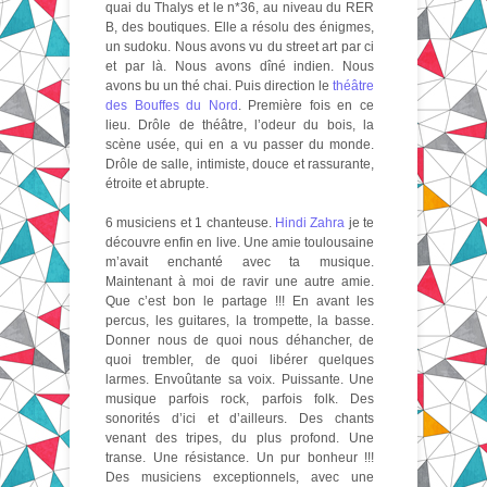
quai du Thalys et le n*36, au niveau du RER
B, des boutiques. Elle a résolu des énigmes,
un sudoku. Nous avons vu du street art par ci
et par là. Nous avons dîné indien. Nous
avons bu un thé chai. Puis direction le
théâtre
des Bouffes du Nord
. Première fois en ce
lieu. Drôle de théâtre, l’odeur du bois, la
scène usée, qui en a vu passer du monde.
Drôle de salle, intimiste, douce et rassurante,
étroite et abrupte.
6 musiciens et 1 chanteuse.
Hindi Zahra
je te
découvre enfin en live. Une amie toulousaine
m’avait enchanté avec ta musique.
Maintenant à moi de ravir une autre amie.
Que c’est bon le partage !!! En avant les
percus, les guitares, la trompette, la basse.
Donner nous de quoi nous déhancher, de
quoi trembler, de quoi libérer quelques
larmes. Envoûtante sa voix. Puissante. Une
musique parfois rock, parfois folk. Des
sonorités d’ici et d’ailleurs. Des chants
venant des tripes, du plus profond. Une
transe. Une résistance. Un pur bonheur !!!
Des musiciens exceptionnels, avec une