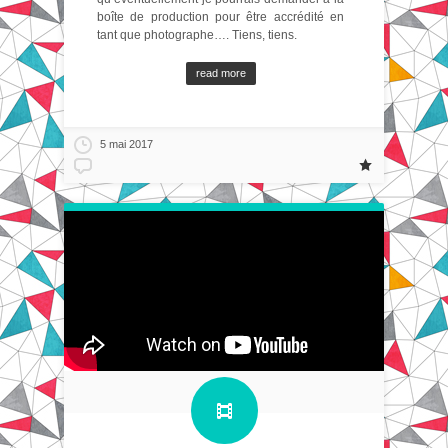
boîte de production pour être accrédité en
tant que photographe…. Tiens, tiens.
read more
5 mai 2017