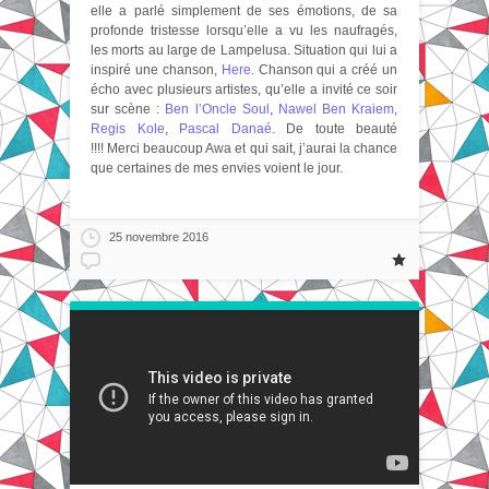
elle a parlé simplement de ses émotions, de sa
profonde tristesse lorsqu’elle a vu les naufragés,
les morts au large de Lampelusa. Situation qui lui a
inspiré une chanson,
Here
. Chanson qui a créé un
écho avec plusieurs artistes, qu’elle a invité ce soir
sur scène :
Ben l’Oncle Soul
,
Nawel Ben Kraiem
,
Regis Kole
,
Pascal Danaé
. De toute beauté
!!!! Merci beaucoup Awa et qui sait, j’aurai la chance
que certaines de mes envies voient le jour.
25 novembre 2016