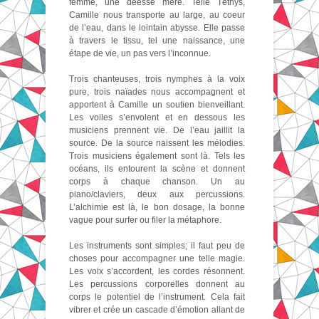
femme, une déesse mère. Telle Téthys,
Camille nous transporte au large, au coeur
de l’eau, dans le lointain abysse. Elle passe
à travers le tissu, tel une naissance, une
étape de vie, un pas vers l’inconnue.
Trois chanteuses, trois nymphes à la voix
pure, trois naïades nous accompagnent et
apportent à Camille un soutien bienveillant.
Les voiles s’envolent et en dessous les
musiciens prennent vie. De l’eau jaillit la
source. De la source naissent les mélodies.
Trois musiciens également sont là. Tels les
océans, ils entourent la scène et donnent
corps à chaque chanson. Un au
piano/claviers, deux aux percussions.
L’alchimie est là, le bon dosage, la bonne
vague pour surfer ou filer la métaphore.
Les instruments sont simples; il faut peu de
choses pour accompagner une telle magie.
Les voix s’accordent, les cordes résonnent.
Les percussions corporelles donnent au
corps le potentiel de l’instrument. Cela fait
vibrer et crée un cascade d’émotion allant de