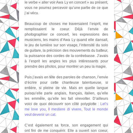
le verbe « aller voir Awa Ly en concert » au présent,
vous ne pourrez percevoir qu’une partie de ce que
j’ai vécu.
Beaucoup de choses me traversaient l’esprit, me
remplissaient le coeur. Déjà l’envie de
photographier ce concert, les expressions des
musiciens, les mains d’Awa Ly quand elle dansait,
le jeu de lumière sur son visage, l’intensité du solo
de guitare, la précision des mouvements du batteur,
la puissance des cordes de la contrebasse. J’avais
à l’esprit les angles les plus intéressants pour
prendre des photos, pour montrer un peu la magie.
Puis j’avais en tête des paroles de chanson, l’envie
d’écrire pour cette chanteuse talentueuse, si
entière, si pleine de vie. Mais en quelle langue
puisqu’elle parle anglais, français, italien, qu’elle
les emmêle, qu’elle les fait virevolter. D’ailleurs
voici de quoi découvrir son côté polyglotte :
Let’s
me love you
,
Il mestiere di vivere
,
Tout le monde
veut devenir un cat
.
C’est également sa force, son engagement qui
ont fini de me conquérir. Elle a ouvert son coeur,