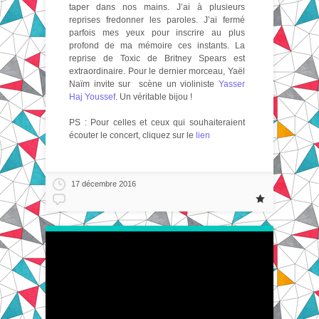
taper dans nos mains. J’ai à plusieurs
reprises fredonner les paroles. J’ai fermé
parfois mes yeux pour inscrire au plus
profond de ma mémoire ces instants. La
reprise de Toxic de Britney Spears est
extraordinaire. Pour le dernier morceau, Yaël
Naïm invite sur scène un violiniste
Yasser
Haj Youssef
. Un véritable bijou !
PS : Pour celles et ceux qui souhaiteraient
écouter le concert, cliquez sur le
lien
17 décembre 2016