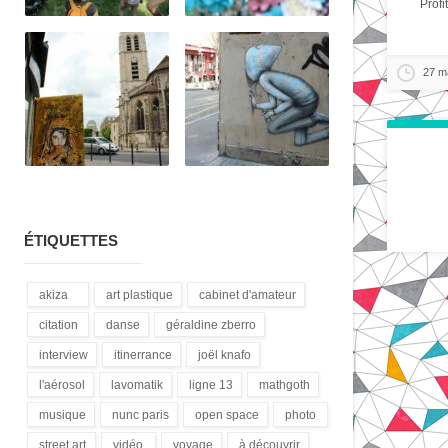
Profi
27 m
ÉTIQUETTES
akiza
art plastique
cabinet d'amateur
(21)
(28)
(12)
citation
danse
géraldine zberro
(18)
(1)
(1)
interview
itinerrance
joël knafo
(15)
(16)
(3)
l'aérosol
lavomatik
ligne 13
mathgoth
(14)
(31)
(4)
(24)
musique
nunc paris
open space
photo
(13)
(5)
(1)
(3)
street art
vidéo
voyage
à découvrir