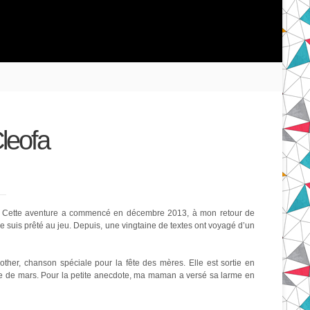
leofa
.
Cette aventure a commencé en décembre 2013, à mon retour de
me suis prêté au jeu. Depuis, une vingtaine de textes ont voyagé d’un
Mother, chanson spéciale pour la fête des mères. Elle est sortie en
che de mars. Pour la petite anecdote, ma maman a versé sa larme en