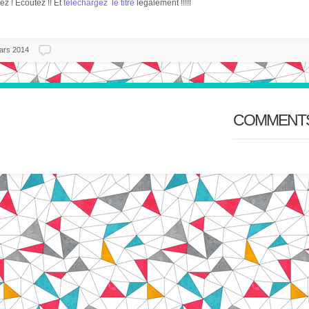
tez ! Ecoutez !! Et
téléchargez le titre
légalement !!!!!
ars 2014
COMMENT