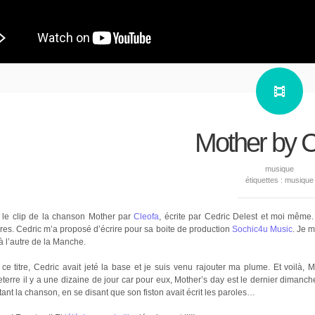
Mother by C
musique
étiquettes :
musique
à le clip de la chanson Mother par
Cleofa
, écrite par Cedric Delest et moi même
es. Cedric m’a proposé d’écrire pour sa boite de production
Sochic4u Music
. Je 
à l’autre de la Manche.
ce titre, Cedric avait jeté la base et je suis venu rajouter ma plume. Et voilà, 
terre il y a une dizaine de jour car pour eux, Mother’s day est le dernier diman
ant la chanson, en se disant que son fiston avait écrit les paroles…