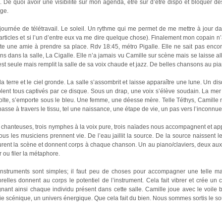
. De quoi avoir une visibilité sur mon agenda, être sûr d’être dispo et bloquer des 
age.
ournée de télétravail. Le soleil. Un rythme qui me permet de me mettre à jour dan
rticles et si l’un d’entre eux va me dire quelque chose). Finalement mon copain n’a 
ite une amie à prendre sa place. Rdv 18:45, métro Pigalle. Elle ne sait pas encor
ns dans la salle, La Cigalle. Elle n’a jamais vu Camille sur scène mais se laisse al
est seule mais remplit la salle de sa voix chaude et jazz. De belles chansons au pian
la terre et le ciel gronde. La salle s’assombrit et laisse apparaître une lune. Un dis
lent tous captivés par ce disque. Sous un drap, une voix s’élève soudain. La me
olte, s’emporte sous le bleu. Une femme, une déesse mère. Telle Téthys, Camille n
passe à travers le tissu, tel une naissance, une étape de vie, un pas vers l’inconnue
 chanteuses, trois nymphes à la voix pure, trois naïades nous accompagnent et appo
us les musiciens prennent vie. De l’eau jaillit la source. De la source naissent l
rent la scène et donnent corps à chaque chanson. Un au piano/claviers, deux aux 
r ou filer la métaphore.
instruments sont simples; il faut peu de choses pour accompagner une telle ma
relles donnent au corps le potentiel de l’instrument. Cela fait vibrer et crée u
gnant ainsi chaque individu présent dans cette salle. Camille joue avec le voile b
e scénique, un univers énergique. Que cela fait du bien. Nous sommes sortis le sou