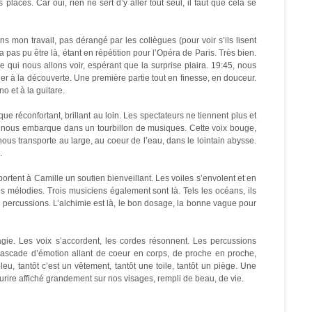
places. Car oui, rien ne sert d’y aller tout seul, il faut que cela se
s mon travail, pas dérangé par les collègues (pour voir s’ils lisent
pas pu être là, étant en répétition pour l’Opéra de Paris. Très bien.
e qui nous allons voir, espérant que la surprise plaira. 19:45, nous
ler à la découverte. Une première partie tout en finesse, en douceur.
o et à la guitare.
que réconfortant, brillant au loin. Les spectateurs ne tiennent plus et
r nous embarque dans un tourbillon de musiques. Cette voix bouge,
ous transporte au large, au coeur de l’eau, dans le lointain abysse.
.
rtent à Camille un soutien bienveillant. Les voiles s’envolent et en
es mélodies. Trois musiciens également sont là. Tels les océans, ils
percussions. L’alchimie est là, le bon dosage, la bonne vague pour
gie. Les voix s’accordent, les cordes résonnent. Les percussions
n cascade d’émotion allant de coeur en corps, de proche en proche,
leu, tantôt c’est un vêtement, tantôt une toile, tantôt un piège. Une
rire affiché grandement sur nos visages, rempli de beau, de vie.