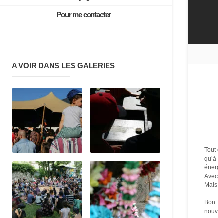
Pour me contacter
A VOIR DANS LES GALERIES
Tout
qu’à 
énerg
Avec
Mais 
Bon. 
nouv