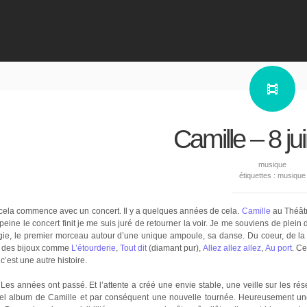
Camille – 8 ju
musique
étiquettes :
musique
 cela commence avec un concert. Il y a quelques années de cela.
Camille
au Théâtr
peine le concert finit je me suis juré de retourner la voir. Je me souviens de plein
ie, le premier morceau autour d’une unique ampoule, sa danse. Du coeur, de la vo
 des bijoux comme
L’étourderie
,
Tout dit
(diamant pur),
Allez allez allez
,
Au port
. Ce
c’est une autre histoire.
Les années ont passé. Et l’attente a créé une envie stable, une veille sur les ré
el album de Camille et par conséquent une nouvelle tournée. Heureusement une