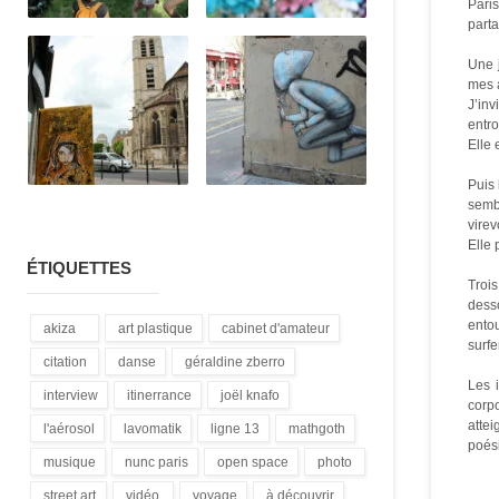
Paris
part
Une j
mes a
J’inv
entro
Elle 
Puis 
semb
virev
Elle 
ÉTIQUETTES
Trois
desso
entou
akiza
art plastique
cabinet d'amateur
surfe
(21)
(28)
(12)
citation
danse
géraldine zberro
Les 
(18)
(1)
(1)
interview
itinerrance
joël knafo
corpo
(15)
(16)
(3)
attei
l'aérosol
lavomatik
ligne 13
mathgoth
poési
(14)
(31)
(4)
(24)
musique
nunc paris
open space
photo
(13)
(5)
(1)
(3)
street art
vidéo
voyage
à découvrir