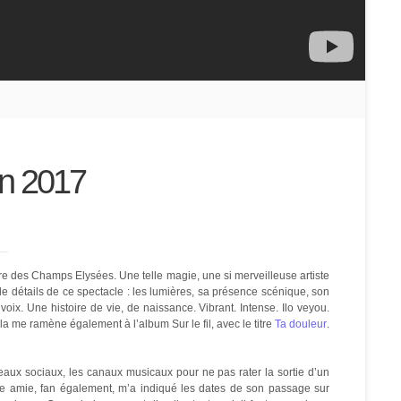
in 2017
e des Champs Elysées. Une telle magie, une si merveilleuse artiste
 de détails de ce spectacle : les lumières, sa présence scénique, son
ix. Une histoire de vie, de naissance. Vibrant. Intense. Ilo veyou.
la me ramène également à l’album Sur le fil, avec le titre
Ta douleur
.
seaux sociaux, les canaux musicaux pour ne pas rater la sortie d’un
 amie, fan également, m’a indiqué les dates de son passage sur