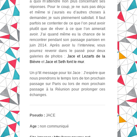
à quoi m’attendre non plus concernant ses
réponses. Pour le coup, je ne suis pas déçu
et même si j’aurais eu d’autres choses à
demander, je suis pleinement satisfait. Il faut
parfois se contenter de ce que l’on peut avoir
plutôt que de rêver à ce que l’on aimerait
avoir. J’ai quand même eu la chance de le
rencontrer pendant son passage parisien en
juin 2014. Après avoir lu l’interview, vous
pourrez revenir dans le passé pour deux
galeries de photos :
Jace et Lezarts de la
Bièvre
et
Jace et Seth font le mur
.
Un p’tit message pour toi Jace : J’espère que
nous prendrons le temps lors de ton prochain
passage sur Paris ou lors de mon prochain
passage à la Réunion pour prolonger ces
échanges.
Pseudo :
JACE
Age :
non communiqué