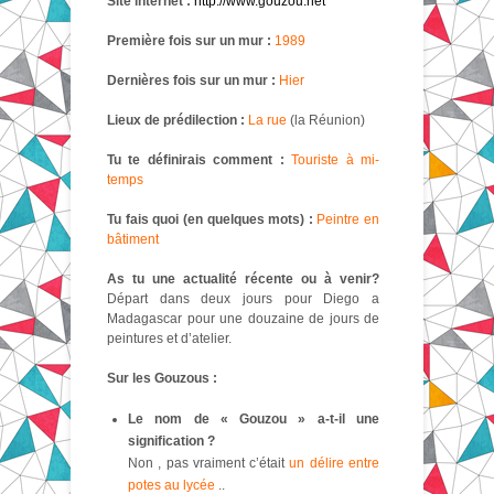
Site internet :
http://www.gouzou.net
Première fois sur un mur :
1989
Dernières fois sur un mur :
Hier
Lieux de prédilection :
La rue
(la Réunion)
Tu te définirais comment :
Touriste à mi-
temps
Tu fais quoi (en quelques mots) :
Peintre en
bâtiment
As tu une actualité récente ou à venir?
Départ dans deux jours pour Diego a
Madagascar pour une douzaine de jours de
peintures et d’atelier.
Sur les Gouzous :
Le nom de « Gouzou » a-t-il une
signification ?
Non , pas vraiment c’était
un délire entre
potes au lycée
..