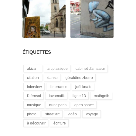
ÉTIQUETTES
akiza
art plastique
cabinet d'amateur
(21)
(28)
(12)
citation
danse
géraldine zberro
(18)
(1)
(1)
interview
itinerrance
joël knafo
(15)
(16)
(3)
l'aérosol
lavomatik
ligne 13
mathgoth
(14)
(31)
(4)
(24)
musique
nunc paris
open space
(13)
(5)
(1)
photo
street art
vidéo
voyage
(3)
(172)
(9)
(1)
à découvrir
écriture
(3)
(94)