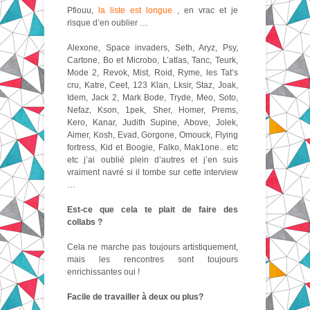
Pfiouu,
la liste est longue
, en vrac et je
risque d’en oublier …
Alexone, Space invaders, Seth, Aryz, Psy,
Cartone, Bo et Microbo, L’atlas, Tanc, Teurk,
Mode 2, Revok, Mist, Roid, Ryme, les Tat’s
cru, Katre, Ceet, 123 Klan, Lksir, Staz, Joak,
Idem, Jack 2, Mark Bode, Tryde, Meo, Soto,
Nefaz, Kson, 1pek, Sher, Homer, Prems,
Kero, Kanar, Judith Supine, Above, Jolek,
Aimer, Kosh, Evad, Gorgone, Omouck, Flying
fortress, Kid et Boogie, Falko, Mak1one.. etc
etc j’ai oublié plein d’autres et j’en suis
vraiment navré si il tombe sur cette interview
…
Est-ce que cela te plait de faire des
collabs ?
Cela ne marche pas toujours artistiquement,
mais les rencontres sont toujours
enrichissantes oui !
Facile de travailler à deux ou plus?