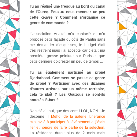
Tu as réalisé une fresque au bord du canal
de l’Ourcq. Peux-tu nous raconter un peu
cette œuvre ? Comment s’organise ce
genre de commande ?
L’association Artazoi m’a contacté et m’a
proposé cette façade du côté de Pantin sans
me demander d’esquisses, le budget était
très restreint mais j’ai accepté car c’était ma
première grosse peinture sur Paris et que
cette dernière doit rester un peu de temps …
Tu as également participé au projet
Djerbahood. Comment se passe ce genre
de projet ? Participer avec des dizaines
d’autres artistes sur un même territoire,
cela te plaît ? Les Gouzous se sont-ils
amusés là-bas ?
Non c’était nul, que des cons ! LOL, NON ! Je
déconne !!!
Mehdi de la galerie Itinérance
m’a invité à participer à l’événement et j’étais
fier et honoré de faire partie de la sélection
.
La résidence durait plus de 2 mois mais