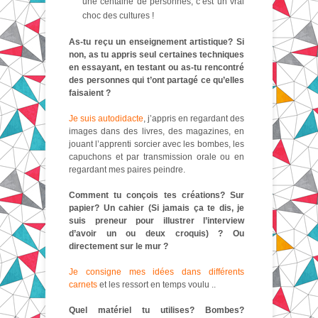
une centaine de personnes, c’est un vrai
choc des cultures !
As-tu reçu un enseignement artistique? Si
non, as tu appris seul certaines techniques
en essayant, en testant ou as-tu rencontré
des personnes qui t’ont partagé ce qu’elles
faisaient ?
Je suis autodidacte
, j’appris en regardant des
images dans des livres, des magazines, en
jouant l’apprenti sorcier avec les bombes, les
capuchons et par transmission orale ou en
regardant mes paires peindre.
Comment tu conçois tes créations? Sur
papier? Un cahier (Si jamais ça te dis, je
suis preneur pour illustrer l’interview
d’avoir un ou deux croquis) ? Ou
directement sur le mur ?
Je consigne mes idées dans différents
carnets
et les ressort en temps voulu ..
Quel matériel tu utilises? Bombes?