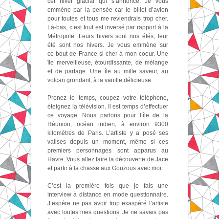
cet hiver glacial qui s’annonce. Je vous
emmène par la pensée car le billet d’avion
pour toutes et tous me reviendrais trop cher.
Là-bas, c’est tout est inversé par rapport à la
Métropole. Leurs hivers sont nos étés, leur
été sont nos hivers. Je vous emmène sur
ce bout de France si cher à mon coeur. Une
île merveilleuse, étourdissante, de mélange
et de partage. Une île au mille saveur, au
volcan grondant, à la vanille délicieuse.
Prenez le temps, coupez votre téléphone,
éteignez la télévision. Il est temps d’effectuer
ce voyage. Nous partons pour l’île de la
Réunion, océan indien, à environ 9300
kilomètres de Paris. L’artiste y a posé ses
valises depuis un moment, même si ces
premiers personnages sont apparus au
Havre. Vous allez faire la découverte de Jace
et partir à la chasse aux Gouzous avec moi.
C’est la première fois que je fais une
interview à distance en mode questionnaire.
J’espére ne pas avoir trop exaspéré l’artiste
avec toutes mes questions. Je ne savais pas