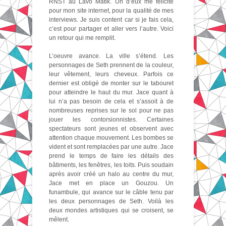
RNST au Lavo Matik. Un d’eux me félicite
pour mon site internet, pour la qualité de mes
interviews. Je suis content car si je fais cela,
c’est pour partager et aller vers l’autre. Voici
un retour qui me remplit.
L’oeuvre avance. La ville s’étend. Les
personnages de Seth prennent de la couleur,
leur vêtement, leurs cheveux. Parfois ce
dernier est obligé de monter sur le tabouret
pour atteindre le haut du mur. Jace quant à
lui n’a pas besoin de cela et s’assoit à de
nombreuses reprises sur le sol pour ne pas
jouer les contorsionnistes. Certaines
spectateurs sont jeunes et observent avec
attention chaque mouvement. Les bombes se
vident et sont remplacées par une autre. Jace
prend le temps de faire les détails des
bâtiments, les fenêtres, les toits. Puis soudain
après avoir créé un halo au centre du mur,
Jace met en place un Gouzou. Un
funambule, qui avance sur le câble tenu par
les deux personnages de Seth. Voilà les
deux mondes artistiques qui se croisent, se
mêlent.