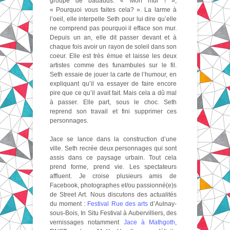
groupe de badauds. « Mon mur ! »,
« Pourquoi vous faites cela? ». La larme à
l’oeil, elle interpelle Seth pour lui dire qu’elle
ne comprend pas pourquoi il efface son mur.
Depuis un an, elle dit passer devant et à
chaque fois avoir un rayon de soleil dans son
coeur. Elle est très émue et laisse les deux
artistes comme des funambules sur le fil.
Seth essaie de jouer la carte de l’humour, en
expliquant qu’il va essayer de faire encore
pire que ce qu’il avait fait. Mais cela a dû mal
à passer. Elle part, sous le choc. Seth
reprend son travail et fini supprimer ces
personnages.
Jace se lance dans la construction d’une
ville. Seth recrée deux personnages qui sont
assis dans ce paysage urbain. Tout cela
prend forme, prend vie. Les spectateurs
affluent. Je croise plusieurs amis de
Facebook, photographes et/ou passionné(e)s
de Street Art. Nous discutons des actualités
du moment :
Festival Rue des arts
d’Aulnay-
sous-Bois, In Situ Festival à Aubervilliers, des
vernissages notamment
Jace à Mathgoth
,