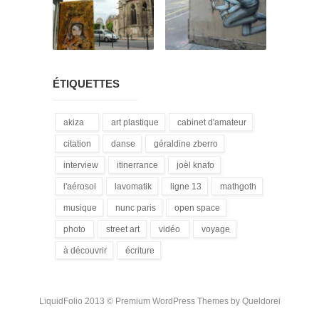
ÉTIQUETTES
akiza
art plastique
cabinet d'amateur
(21)
(28)
(12)
citation
danse
géraldine zberro
(18)
(1)
(1)
interview
itinerrance
joël knafo
(15)
(16)
(3)
l'aérosol
lavomatik
ligne 13
mathgoth
(14)
(31)
(4)
(24)
musique
nunc paris
open space
(13)
(5)
(1)
photo
street art
vidéo
voyage
(3)
(172)
(9)
(1)
à découvrir
écriture
(3)
(94)
LiquidFolio 2013 ©
Premium WordPress Themes
by Queldorei