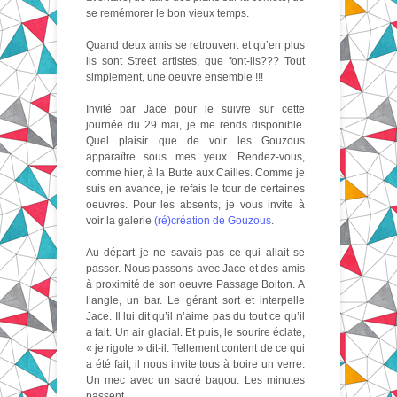
se remémorer le bon vieux temps.
Quand deux amis se retrouvent et qu’en plus
ils sont Street artistes, que font-ils??? Tout
simplement, une oeuvre ensemble !!!
Invité par Jace pour le suivre sur cette
journée du 29 mai, je me rends disponible.
Quel plaisir que de voir les Gouzous
apparaître sous mes yeux. Rendez-vous,
comme hier, à la Butte aux Cailles. Comme je
suis en avance, je refais le tour de certaines
oeuvres. Pour les absents, je vous invite à
voir la galerie
(ré)création de Gouzous
.
Au départ je ne savais pas ce qui allait se
passer. Nous passons avec Jace et des amis
à proximité de son oeuvre Passage Boiton. A
l’angle, un bar. Le gérant sort et interpelle
Jace. Il lui dit qu’il n’aime pas du tout ce qu’il
a fait. Un air glacial. Et puis, le sourire éclate,
« je rigole » dit-il. Tellement content de ce qui
a été fait, il nous invite tous à boire un verre.
Un mec avec un sacré bagou. Les minutes
passent.