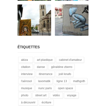
ÉTIQUETTES
akiza
art plastique
cabinet d'amateur
(21)
(28)
(12)
citation
danse
géraldine zberro
(18)
(1)
(1)
interview
itinerrance
joël knafo
(15)
(16)
(3)
l'aérosol
lavomatik
ligne 13
mathgoth
(14)
(31)
(4)
(24)
musique
nunc paris
open space
(13)
(5)
(1)
photo
street art
vidéo
voyage
(3)
(172)
(9)
(1)
à découvrir
écriture