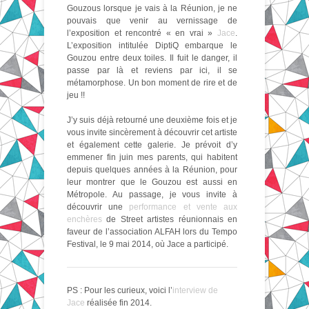
Gouzous lorsque je vais à la Réunion, je ne
pouvais que venir au vernissage de
l’exposition et rencontré « en vrai »
Jace
.
L’exposition intitulée DiptiQ embarque le
Gouzou entre deux toiles. Il fuit le danger, il
passe par là et reviens par ici, il se
métamorphose. Un bon moment de rire et de
jeu !!
J’y suis déjà retourné une deuxième fois et je
vous invite sincèrement à découvrir cet artiste
et également cette galerie. Je prévoit d’y
emmener fin juin mes parents, qui habitent
depuis quelques années à la Réunion, pour
leur montrer que le Gouzou est aussi en
Métropole. Au passage, je vous invite à
découvrir une
performance et vente aux
enchères
de Street artistes réunionnais en
faveur de l’association ALFAH lors du Tempo
Festival, le 9 mai 2014, où Jace a participé.
PS : Pour les curieux, voici l’
interview de
Jace
réalisée fin 2014.