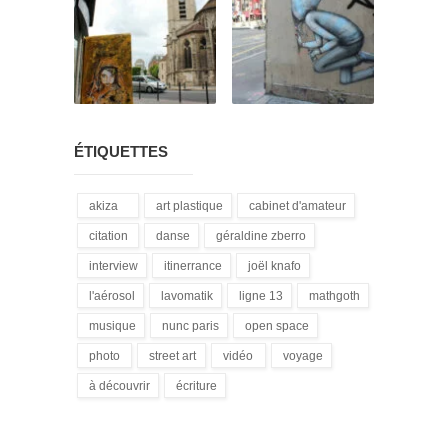
ÉTIQUETTES
akiza
art plastique
cabinet d'amateur
(21)
(28)
(12)
citation
danse
géraldine zberro
(18)
(1)
(1)
interview
itinerrance
joël knafo
(15)
(16)
(3)
l'aérosol
lavomatik
ligne 13
mathgoth
(14)
(31)
(4)
(24)
musique
nunc paris
open space
(13)
(5)
(1)
photo
street art
vidéo
voyage
(3)
(172)
(9)
(1)
à découvrir
écriture
(3)
(94)