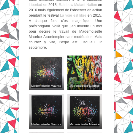
Libertad
en 2018,
Rainbow Mutant Nation
en
2016 mais également de l’observer en action
pendant le festival
La voie est libre
en 2015.
A chaque fois, c’est magnifique.
Une
poés’origami. Voilà que j’en invente un mot
pour décrire le travail de Mademoiselle
Maurice. A contempler sans modération. Mais
courrez y vite, l’expo est jusqu’au 12
septembre.
Mademoiselle Maurice
Mademoiselle Maurice
Mademoiselle Maurice
Mademoiselle Maurice