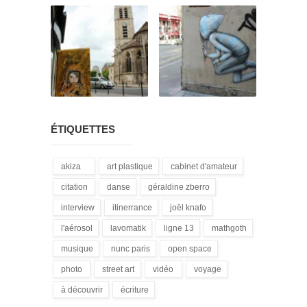
ÉTIQUETTES
akiza
art plastique
cabinet d'amateur
(21)
(28)
(12)
citation
danse
géraldine zberro
(18)
(1)
(1)
interview
itinerrance
joël knafo
(15)
(16)
(3)
l'aérosol
lavomatik
ligne 13
mathgoth
(14)
(31)
(4)
(24)
musique
nunc paris
open space
(13)
(5)
(1)
photo
street art
vidéo
voyage
(3)
(172)
(9)
(1)
à découvrir
écriture
(3)
(94)