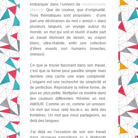
embarquer dans l’univers de
Mademoiselle
Maurice
. Que de couleur, que d’originalité.
Trois thématiques sont proposées : d’une
part une déclinaison du mot « amour » dans
plusieurs langues, un voyage autour du
monde, un mot qui unit et réunit; d’autre part
un travail étonnant de dessin, au crayon
blanc, ultra-réaliste; enfin une collection
d’êtres vivants non humains (insectes,
oiseaux).
Ce que je trouve fascinant dans son travail,
c’est que la forme peut paraître simple mais
derrière cela cache une vraie complexité.
L’origami est une recherche de simplicité et
de perfection. Reproduire la même forme, de
plus en plus petite. Multiplier ce modèle dans
des couleurs différentes. Révéler un mot.
AMOUR. Comme un cri, comme un unisson.
Un mot qui nous relie tou.te.s, au delà des
frontières. Un mot que nous partageons, au
delà des langues.
J’ai déjà eu l’occasion de voir son travail
dans plusieurs expositions ici à Mathgoth