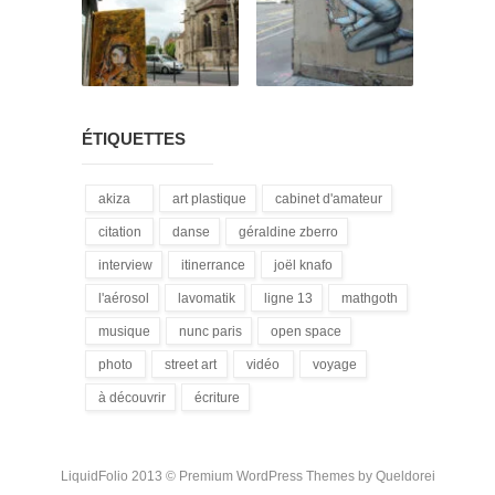
ÉTIQUETTES
akiza
art plastique
cabinet d'amateur
(21)
(28)
(12)
citation
danse
géraldine zberro
(18)
(1)
(1)
interview
itinerrance
joël knafo
(15)
(16)
(3)
l'aérosol
lavomatik
ligne 13
mathgoth
(14)
(31)
(4)
(24)
musique
nunc paris
open space
(13)
(5)
(1)
photo
street art
vidéo
voyage
(3)
(172)
(9)
(1)
à découvrir
écriture
(3)
(94)
LiquidFolio 2013 ©
Premium WordPress Themes
by Queldorei