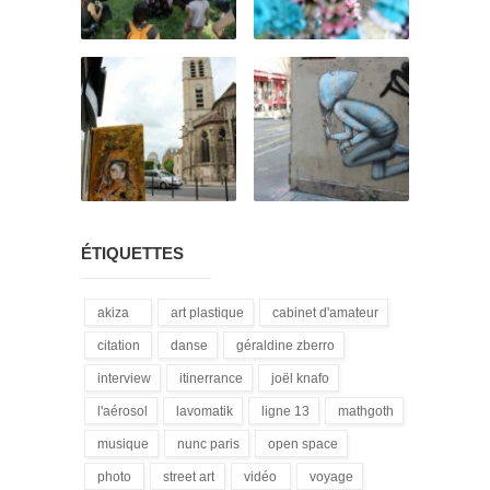
ÉTIQUETTES
akiza
art plastique
cabinet d'amateur
(21)
(28)
(12)
citation
danse
géraldine zberro
(18)
(1)
(1)
interview
itinerrance
joël knafo
(15)
(16)
(3)
l'aérosol
lavomatik
ligne 13
mathgoth
(14)
(31)
(4)
(24)
musique
nunc paris
open space
(13)
(5)
(1)
photo
street art
vidéo
voyage