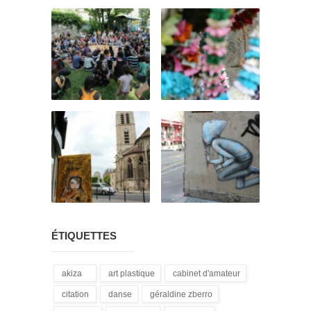
ÉTIQUETTES
akiza
art plastique
cabinet d'amateur
(21)
(28)
(12)
citation
danse
géraldine zberro