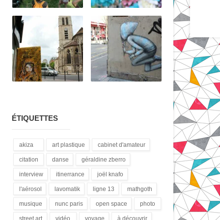
ÉTIQUETTES
akiza
art plastique
cabinet d'amateur
(21)
(28)
(12)
citation
danse
géraldine zberro
(18)
(1)
(1)
interview
itinerrance
joël knafo
(15)
(16)
(3)
l'aérosol
lavomatik
ligne 13
mathgoth
(14)
(31)
(4)
(24)
musique
nunc paris
open space
photo
(13)
(5)
(1)
(3)
street art
vidéo
voyage
à découvrir