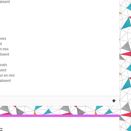
’absent
uves
t
en moi
’absent
evés
vent
eur en moi
’absent
S