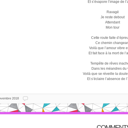
Et s’évapore l’image de l
Ravagé
Je reste debout
Attendant
Mon tour
Cette route faite d’épre
Ce chemin changean
Voilà que l’amour vibre 
Et fait face à la mort de l
Tempête de rêves inach
Dans les méandres du 
Voilà que se réveille la doul
Et s’éclaire l’absence de l
ovembre 2018
COMMENT