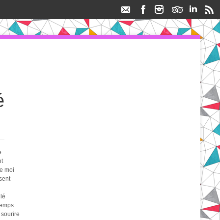
é
e
t
de moi
sent
lé
temps
 sourire