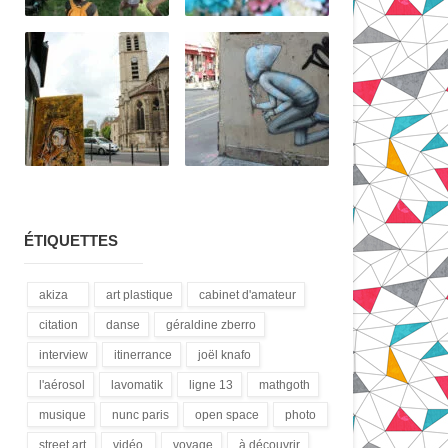
ÉTIQUETTES
akiza
art plastique
cabinet d'amateur
(21)
(28)
(12)
citation
danse
géraldine zberro
(18)
(1)
(1)
interview
itinerrance
joël knafo
(15)
(16)
(3)
l'aérosol
lavomatik
ligne 13
mathgoth
(14)
(31)
(4)
(24)
musique
nunc paris
open space
photo
(13)
(5)
(1)
(3)
street art
vidéo
voyage
à découvrir