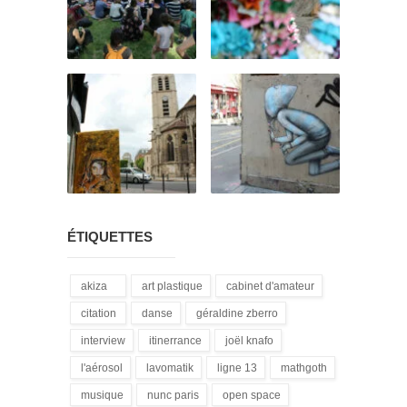
ÉTIQUETTES
akiza
art plastique
cabinet d'amateur
(21)
(28)
(12)
citation
danse
géraldine zberro
(18)
(1)
(1)
interview
itinerrance
joël knafo
(15)
(16)
(3)
l'aérosol
lavomatik
ligne 13
mathgoth
(14)
(31)
(4)
(24)
musique
nunc paris
open space