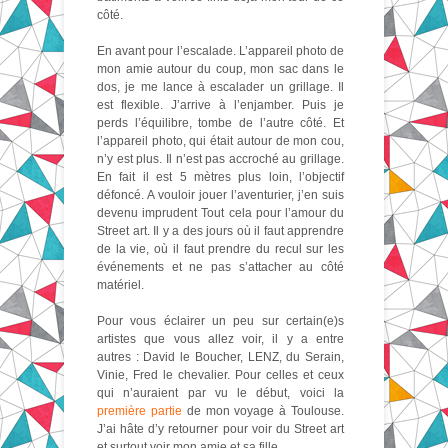
côté.
En avant pour l’escalade. L’appareil photo de
mon amie autour du coup, mon sac dans le
dos, je me lance à escalader un grillage. Il
est flexible. J’arrive à l’enjamber. Puis je
perds l’équilibre, tombe de l’autre côté. Et
l’appareil photo, qui était autour de mon cou,
n’y est plus. Il n’est pas accroché au grillage.
En fait il est 5 mètres plus loin, l’objectif
défoncé. A vouloir jouer l’aventurier, j’en suis
devenu imprudent Tout cela pour l’amour du
Street art. Il y a des jours où il faut apprendre
de la vie, où il faut prendre du recul sur les
événements et ne pas s’attacher au côté
matériel.
Pour vous éclairer un peu sur certain(e)s
artistes que vous allez voir, il y a entre
autres : David le Boucher, LENZ, du Serain,
Vinie, Fred le chevalier. Pour celles et ceux
qui n’auraient par vu le début, voici la
première partie
de mon voyage à Toulouse.
J’ai hâte d’y retourner pour voir du Street art
et surtout voir mon amie et sa fille.