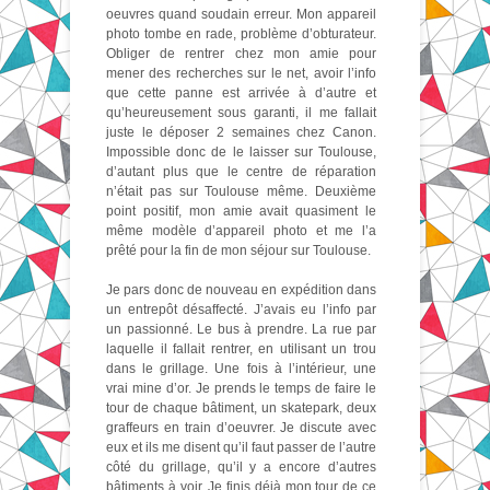
oeuvres quand soudain erreur. Mon appareil
photo tombe en rade, problème d’obturateur.
Obliger de rentrer chez mon amie pour
mener des recherches sur le net, avoir l’info
que cette panne est arrivée à d’autre et
qu’heureusement sous garanti, il me fallait
juste le déposer 2 semaines chez Canon.
Impossible donc de le laisser sur Toulouse,
d’autant plus que le centre de réparation
n’était pas sur Toulouse même. Deuxième
point positif, mon amie avait quasiment le
même modèle d’appareil photo et me l’a
prêté pour la fin de mon séjour sur Toulouse.
Je pars donc de nouveau en expédition dans
un entrepôt désaffecté. J’avais eu l’info par
un passionné. Le bus à prendre. La rue par
laquelle il fallait rentrer, en utilisant un trou
dans le grillage. Une fois à l’intérieur, une
vrai mine d’or. Je prends le temps de faire le
tour de chaque bâtiment, un skatepark, deux
graffeurs en train d’oeuvrer. Je discute avec
eux et ils me disent qu’il faut passer de l’autre
côté du grillage, qu’il y a encore d’autres
bâtiments à voir. Je finis déjà mon tour de ce