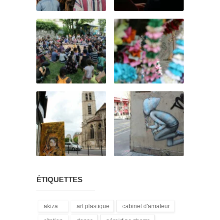
ÉTIQUETTES
akiza
art plastique
cabinet d'amateur
(21)
(28)
(12)