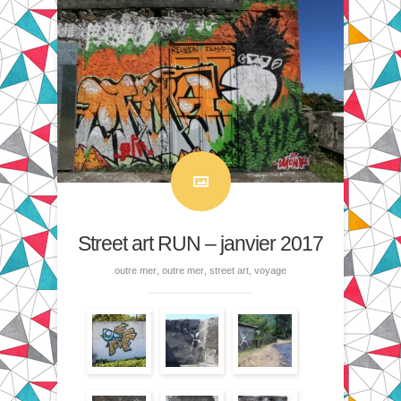
Street art RUN – janvier 2017
outre mer
,
outre mer
,
street art
,
voyage