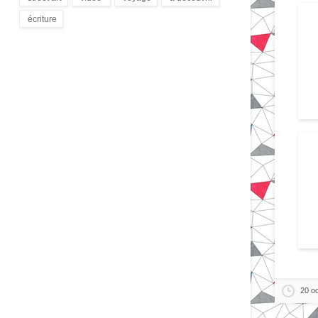
(172)
(9)
(1)
(3)
écriture
(94)
20 o