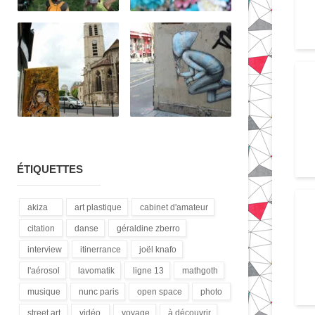
ÉTIQUETTES
akiza
art plastique
cabinet d'amateur
(21)
(28)
(12)
citation
danse
géraldine zberro
(18)
(1)
(1)
interview
itinerrance
joël knafo
(15)
(16)
(3)
l'aérosol
lavomatik
ligne 13
mathgoth
(14)
(31)
(4)
(24)
musique
nunc paris
open space
photo
(13)
(5)
(1)
(3)
street art
vidéo
voyage
à découvrir