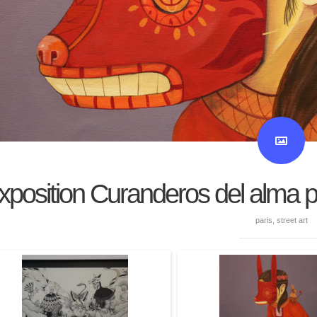
xposition Curanderos del alma 
paris
,
street art