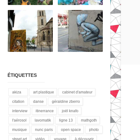
ÉTIQUETTES
akiza
art plastique
cabinet d'amateur
(21)
(28)
(12)
citation
danse
géraldine zberro
(18)
(1)
(1)
interview
itinerrance
joël knafo
(15)
(16)
(3)
l'aérosol
lavomatik
ligne 13
mathgoth
(14)
(31)
(4)
(24)
musique
nunc paris
open space
photo
(13)
(5)
(1)
(3)
street art
vidéo
voyage
à découvrir