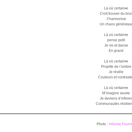
Là où certain•e
Croit trouver du brui
J’harmonise
Un chaos génésiqu
Là où certain•e
pense petit
Je vis et danse
En grand
Là où certain•e
Projette de l’ombre
Je révèle
Couleurs et contrast
Là où certain•e
M’imagine seul•e
Je deviens d’infinie
Communautés résilien
Photo :
Héloïse Fourn