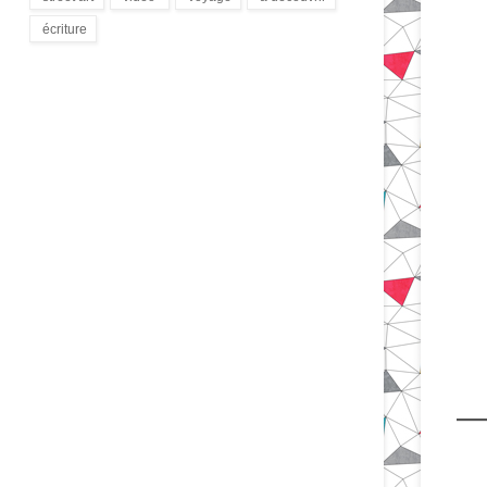
(172)
(9)
(1)
(3)
écriture
(94)