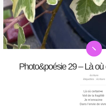
Photo&poésie 29 – Là où 
écriture
étiquettes :
écriture
Là où certain•e
Voit de la fragilité
Je m’enracine
Dans l’envie de vivr