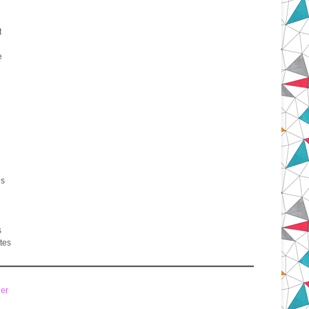
t
e
es
s
tes
ier