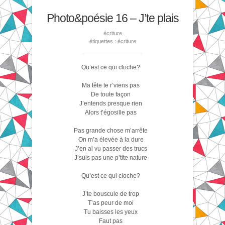
Photo&poésie 16 – J’te plais
écriture
étiquettes :
écriture
Qu’est ce qui cloche?
Ma tête te r’viens pas
De toute façon
J’entends presque rien
Alors t’égosille pas
Pas grande chose m’arrête
On m’a élevée à la dure
J’en ai vu passer des trucs
J’suis pas une p’tite nature
Qu’est ce qui cloche?
J’te bouscule de trop
T’as peur de moi
Tu baisses les yeux
Faut pas