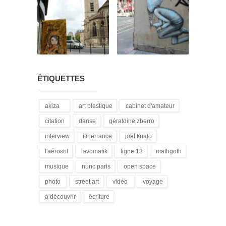
ÉTIQUETTES
akiza
art plastique
cabinet d'amateur
(21)
(28)
(12)
citation
danse
géraldine zberro
(18)
(1)
(1)
interview
itinerrance
joël knafo
(15)
(16)
(3)
l'aérosol
lavomatik
ligne 13
mathgoth
(14)
(31)
(4)
(24)
musique
nunc paris
open space
(13)
(5)
(1)
photo
street art
vidéo
voyage
(3)
(172)
(9)
(1)
à découvrir
écriture
(3)
(94)