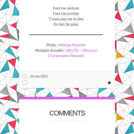
Faut me séduire
Faut t’accrocher
T’oses pas me le dire
En fait j’te plais
Photo :
Héloïse Fournier
Musique écoutée :
MEUTE – Miss you
(Trentemøller Rework)
10 mai 2023
COMMENTS