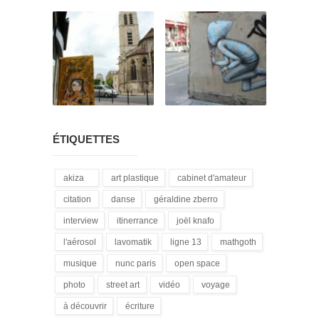
ÉTIQUETTES
akiza
art plastique
cabinet d'amateur
(21)
(28)
(12)
citation
danse
géraldine zberro
(18)
(1)
(1)
interview
itinerrance
joël knafo
(15)
(16)
(3)
l'aérosol
lavomatik
ligne 13
mathgoth
(14)
(31)
(4)
(24)
musique
nunc paris
open space
(13)
(5)
(1)
photo
street art
vidéo
voyage
(3)
(172)
(9)
(1)
à découvrir
écriture