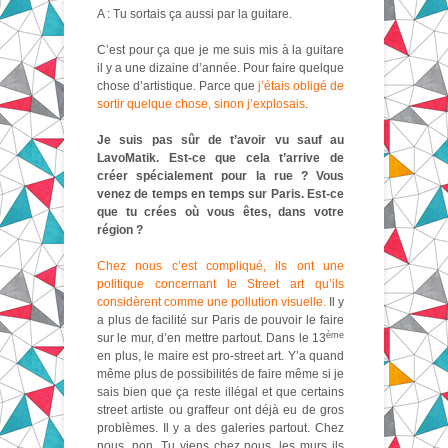
A : Tu sortais ça aussi par la guitare.
C’est pour ça que je me suis mis à la guitare
il y a une dizaine d’année. Pour faire quelque
chose d’artistique. Parce que
j’étais obligé de
sortir quelque chose, sinon j’explosais
.
Je suis pas sûr de t’avoir vu sauf au
LavoMatik. Est-ce que cela t’arrive de
créer spécialement pour la rue ? Vous
venez de temps en temps sur Paris. Est-ce
que tu crées où vous êtes, dans votre
région ?
Chez nous c’est compliqué, ils ont une
politique concernant le Street art qu’ils
considèrent comme une pollution visuelle.
Il y
a plus de facilité sur Paris de pouvoir le faire
ème
sur le mur, d’en mettre partout. Dans le 13
en plus, le maire est pro-street art. Y’a quand
même plus de possibilités de faire même si je
sais bien que ça reste illégal et que certains
street artiste ou graffeur ont déjà eu de gros
problèmes. Il y a des galeries partout. Chez
nous, non. Tu viens chez nous, les murs ils