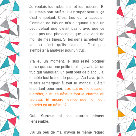
Je voulais tout rebomber et tout réécrire. Et
lui « mais non. Arrête. C’est super beau ». ça
c’est embêtant. C’est très dur à accepter.
Combien de fois on m’a dit quand il y a un
petit défaut que c’était pas grave, que ce
n’est pas une photocopie, que cela vient de
moi, de mes tripes. Si les gens achètent ton
tableau c’est qu’ils l’aiment. Faut pas
s’embêter à analyser pour un truc.
Y’a eu un moment, je suis resté bloquer
parce que sur une petite oreille j’avais fait un
truc qui manquait, un petit bout de blanc. J’ai
embêté tout le monde pour ça. Au Lavo, je le
faisais remarquer à tout le monde. C’était
important pour moi.
Les autres me disaient
d’arrêter, que les défauts font le charme du
tableau. Et encore, est-ce que l’on doit
appeler ça un défaut ?
Oui. Surtout si les autres aiment
l’ensemble.
J’ai un peu de mal d’avoir le même regard