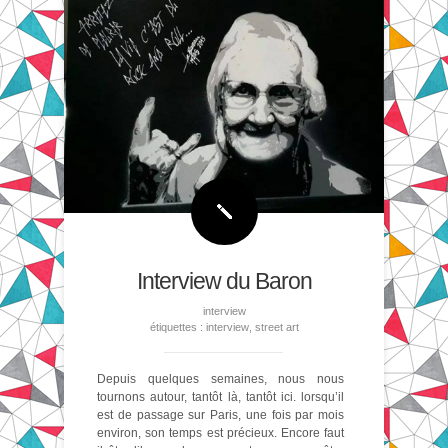
Interview du Baron
interview
étiquettes :
interview
,
street art
Depuis quelques semaines, nous nous
tournons autour, tantôt là, tantôt ici. lorsqu’il
est de passage sur Paris, une fois par mois
environ, son temps est précieux. Encore faut