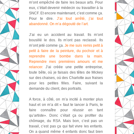
m’ont empêché de faire les beaux arts. Pour
eux, c’était devenir médecin ou travailler à la
SNCF. Et encore maintenant, c’est comme ça.
Pour te dire.
J’ai tout arrêté, j’ai tout
abandonné. On m’a dégouté de l’art.
J’ai eu un accident au travail. Ils m’ont
bousillé le dos. Ils m’ont pas reclassé. Ils
m’ont jeté comme ça.
Je me suis remis petit à
petit à faire de la peinture, du pochoir et à
reprendre une bombe dans la main.
Reprendre mes premières amours et me
relancer.
J’ai créée une petite entreprise,
toute bête, où je faisais des têtes de Mickey
sur des chaises, où des Charlotte aux fraises
pour les petites filles. Faire, suivant la
demande du client, des portraits.
A force, à côté, on m’a incité à monter plus
haut et on m’a dit « faut te lancer à Paris, te
faire connaître pour réussir en tant
qu’artiste». Donc c’était ça ou profiter du
chômage, du RSA. Mais bon, c’est pas un
travail, c’est pas ça qui fait vivre les enfants.
On a quand même 4 enfants donc faut bien