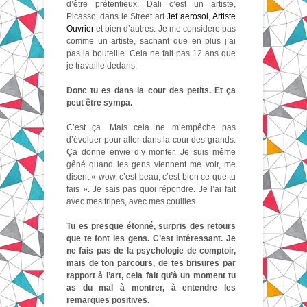
d’être prétentieux. Dali c’est un artiste,
Picasso, dans le Street art
Jef aerosol
,
Artiste
Ouvrier
et bien d’autres. Je me considère pas
comme un artiste, sachant que en plus j’ai
pas la bouteille. Cela ne fait pas 12 ans que
je travaille dedans.
Donc tu es dans la cour des petits. Et ça
peut être sympa.
C’est ça. Mais cela ne m’empêche pas
d’évoluer pour aller dans la cour des grands.
Ça donne envie d’y monter. Je suis même
gêné quand les gens viennent me voir, me
disent « wow, c’est beau, c’est bien ce que tu
fais ». Je sais pas quoi répondre. Je l’ai fait
avec mes tripes, avec mes couilles.
Tu es presque étonné, surpris des retours
que te font les gens. C’est intéressant. Je
ne fais pas de la psychologie de comptoir,
mais de ton parcours, de tes brisures par
rapport à l’art, cela fait qu’à un moment tu
as du mal à montrer, à entendre les
remarques positives.