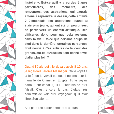
histoire ». Est-ce qu’il y a eu des étapes
particulières, des moments, des
rencontres, des aspirations, qui t’aurais
amené à reprendre le dessin, cette activité
? J’entendais des aspirations quand tu
étais plus jeune, qui ont été un peu brisés,
de partir vers un chemin artistique. Des
difficultés donc pour que cela revienne
dans ta vie. Est-ce que certains coups de
pied dans le derrière, certaines personnes
t’ont nourri ? Ces artistes de la cour des
grands, est-ce qu’ils/elles t’ont donné envie
d’aller plus loin ?
Quand j’étais petit, je devais avoir 8-10 ans,
je regardais Jérôme Mesnager.
On le voyait à
la télé, on le voyait partout. Il peignait sur la
muraille de Chine, en Egypte. Tu le voyais
partout, sur canal +, TF1. J’adorais ce qu’il
faisait. C’est encore le cas. J’étais très
admiratif de voir qu’il voyageait, qu’il était
libre. Son talent…
A : Il peut t’en parler pendant des jours.