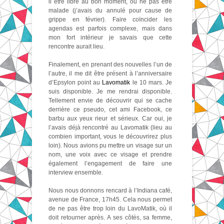
il être libre au bon moment, ou ne pas être
malade (j’avais du annulé pour cause de
grippe en février). Faire coïncider les
agendas est parfois complexe, mais dans
mon fort intérieur je savais que cette
rencontre aurait lieu.
Finalement, en prenant des nouvelles l’un de
l’autre, il me dit être présent à l’anniversaire
d’Epsylon point au
Lavomatik
le 10 mars. Je
suis disponible. Je me rendrai disponible.
Tellement envie de découvrir qui se cache
derrière ce pseudo, cet ami Facebook, ce
barbu aux yeux rieur et sérieux. Car oui, je
l’avais déjà rencontré au Lavomatik (lieu au
combien important, vous le découvrirez plus
loin). Nous avions pu mettre un visage sur un
nom, une voix avec ce visage et prendre
également l’engagement de faire une
interview ensemble.
Nous nous donnons rencard à l’Indiana café,
avenue de France, 17h45. Cela nous permet
de ne pas être trop loin du LavoMatik, où il
doit retourner après. A ses côtés, sa femme,