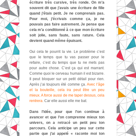
écriture très cursive, très ronde. On m’a
souvent dit que j’avais une écriture de fille
quand j’étais petit. Je ne comprenais pas.
Pour moi, j’écrivais comme ça, je ne
pouvais pas faire autrement. Je pense que
cela m’a conditionné à ce que mon écriture
soit jolie, sans faute, sans rature. Cela
devient quand même épuisant.
Oui cela te pourrit la vie. Le problème c’est
que le temps que tu vas passer pour le
refaire, c’est du temps que tu ne mets pas
pour autre chose. C’est ça qui est marrant.
Comme quoi le cerveau humain il est bizarre.
Il peut bloquer sur un petit détail pour rien.
Après j’ai toujours été comme ça.
Avec l’âge
et la bouteille, cela ira peut être un peu
mieux. A force aussi de me taper dessus, cela
rentrera.
Car elle aussi elle me bat.
Dans l’idée, pour que l’on continue à
avancer et que l’on comprenne mieux ton
univers, on a retracé un petit peu ton
parcours. Cela anticipe un peu sur cette
partie que j’ai appelé « raconte moi ton