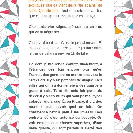
les gens, ils savent pas ce que s’est. Tu leur
expliques que ça vient de la rue et ainsi de
suite. Ça tilte pas.
Tout de suite on va dire
que c’est un graffiti. Ben non, c’est pas ça.
C’est très vite stigmatisé comme un truc
qui vient dégrader.
C’est vraiment ça. C’est impressionnant. Et
c’est dommage. Je précise que j habite dans
le pas de calais à environ 1h de Lille
Ce dont je me rends compte finalement, à
l’étranger des fois encore plus qu’en
France, des gens ont su mettre en avant le
Street art. Il y a un potentiel de dingue. Des
villes qui ont su donner vie à des quartiers
grâce à cela. Tu te dis, cela fait partie du
décor. Il y a ces murs qui sont peints, hyper
colorés. Alors que là, en France, il y a des
murs à plus savoir quoi en faire. On
commence petit à petit à les investir. Des
endroits où c’est autorisé ou accepté. On
voit ensuite des choses superbes, d’une
belle qualité, qui font parfois la fierté des