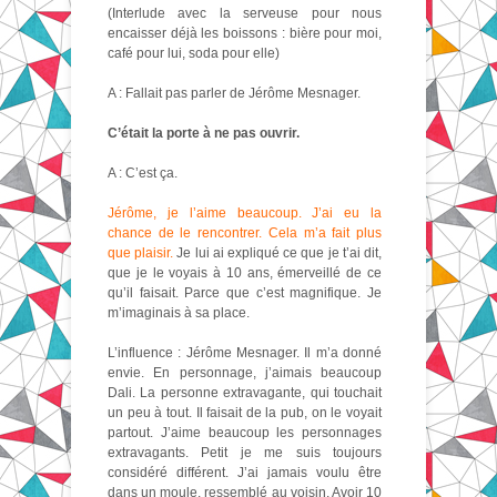
(Interlude avec la serveuse pour nous
encaisser déjà les boissons : bière pour moi,
café pour lui, soda pour elle)
A : Fallait pas parler de Jérôme Mesnager.
C’était la porte à ne pas ouvrir.
A : C’est ça.
Jérôme, je l’aime beaucoup. J’ai eu la
chance de le rencontrer. Cela m’a fait plus
que plaisir.
Je lui ai expliqué ce que je t’ai dit,
que je le voyais à 10 ans, émerveillé de ce
qu’il faisait. Parce que c’est magnifique. Je
m’imaginais à sa place.
L’influence : Jérôme Mesnager. Il m’a donné
envie. En personnage, j’aimais beaucoup
Dali. La personne extravagante, qui touchait
un peu à tout. Il faisait de la pub, on le voyait
partout. J’aime beaucoup les personnages
extravagants. Petit je me suis toujours
considéré différent. J’ai jamais voulu être
dans un moule, ressemblé au voisin. Avoir 10