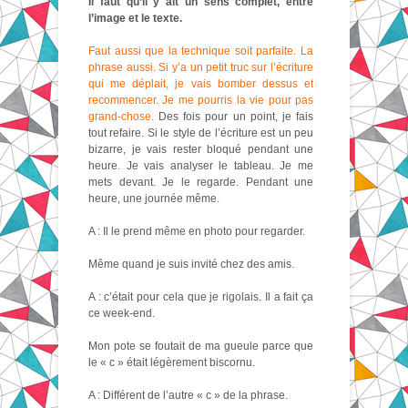
Il faut qu’il y ait un sens complet, entre
l’image et le texte.
Faut aussi que la technique soit parfaite. La
phrase aussi. Si y’a un petit truc sur l’écriture
qui me déplait, je vais bomber dessus et
recommencer. Je me pourris la vie pour pas
grand-chose.
Des fois pour un point, je fais
tout refaire. Si le style de l’écriture est un peu
bizarre, je vais rester bloqué pendant une
heure. Je vais analyser le tableau. Je me
mets devant. Je le regarde. Pendant une
heure, une journée même.
A : Il le prend même en photo pour regarder.
Même quand je suis invité chez des amis.
A : c’était pour cela que je rigolais. Il a fait ça
ce week-end.
Mon pote se foutait de ma gueule parce que
le « c » était légèrement biscornu.
A : Différent de l’autre « c » de la phrase.