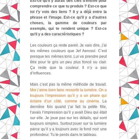
Est-ce qu’il y aurait des clés d’entrée pour
comprendre ce que tu produis ? Est-ce que
toi t’y vois des liens ? Il y a déjà entre la
phrase et l’image. Est-ce qu’il y a d’autres
choses, la gamme de couleurs par
exemple, qui te rendent unique ? Est-ce
qu’il y a des caractéristiques ?
Les couleurs ça reste pareil. Je vais dire, j’ai
les mêmes couleurs que Jef Aerosol. C’est
presque les mêmes tons. Lui va prendre peut
être pour le gris un peu plus foncé ou clair.
Ça reste que la couleur. Il n’y a pas
d’influences.
Mais c’est pas la même méthode de travail.
Moi j’aime bien faire ressortir la lumière. On a
toujours l’impression qu’il y a un phare qui
éclaire d’un côté, comme au cinéma.
La
dernière fois quand j’ai fait la petite fille,
t’avais l’impression qu’il y avait Dieu qui était
sur elle. Je joue pas sur les détails, qui sont
toujours simples. Surtout jouer sur la lumière
parce qu’il y a toujours avec le fond noir une
profondeur. Tu te perds dans le tableau.