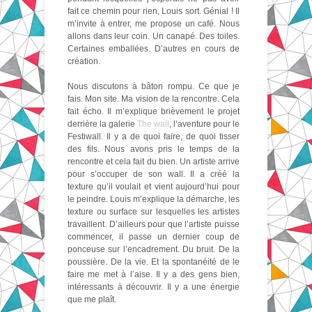
fait ce chemin pour rien, Louis sort. Génial ! Il
m’invite à entrer, me propose un café. Nous
allons dans leur coin. Un canapé. Des toiles.
Certaines emballées. D’autres en cours de
création.
Nous discutons à bâton rompu. Ce que je
fais. Mon site. Ma vision de la rencontre. Cela
fait écho. Il m’explique brièvement le projet
derrière la galerie
The wall
, l’aventure pour le
Festiwall. Il y a de quoi faire, de quoi tisser
des fils. Nous avons pris le temps de la
rencontre et cela fait du bien. Un artiste arrive
pour s’occuper de son wall. Il a créé la
texture qu’il voulait et vient aujourd’hui pour
le peindre. Louis m’explique la démarche, les
texture ou surface sur lesquelles les artistes
travaillent. D’ailleurs pour que l’artiste puisse
commencer, il passe un dernier coup de
ponceuse sur l’encadrement. Du bruit. De la
poussière. De la vie. Et la spontanéité de le
faire me met à l’aise. Il y a des gens bien,
intéressants à découvrir. Il y a une énergie
que me plaît.