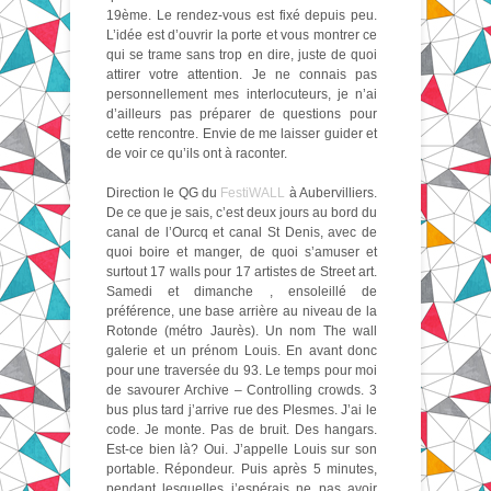
19ème. Le rendez-vous est fixé depuis peu.
L’idée est d’ouvrir la porte et vous montrer ce
qui se trame sans trop en dire, juste de quoi
attirer votre attention. Je ne connais pas
personnellement mes interlocuteurs, je n’ai
d’ailleurs pas préparer de questions pour
cette rencontre. Envie de me laisser guider et
de voir ce qu’ils ont à raconter.
Direction le QG du
FestiWALL
à Aubervilliers.
De ce que je sais, c’est deux jours au bord du
canal de l’Ourcq et canal St Denis, avec de
quoi boire et manger, de quoi s’amuser et
surtout 17 walls pour 17 artistes de Street art.
Samedi et dimanche , ensoleillé de
préférence, une base arrière au niveau de la
Rotonde (métro Jaurès).
Un nom The wall
galerie et un prénom Louis. En avant donc
pour une traversée du 93. Le temps pour moi
de savourer Archive – Controlling crowds. 3
bus plus tard j’arrive rue des Plesmes. J’ai le
code. Je monte. Pas de bruit. Des hangars.
Est-ce bien là? Oui. J’appelle Louis sur son
portable. Répondeur. Puis après 5 minutes,
pendant lesquelles j’espérais ne pas avoir