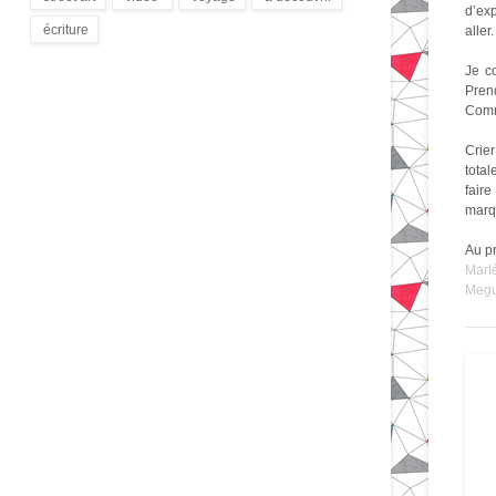
d’exp
(172)
(9)
(1)
(3)
écriture
aller
(94)
Je c
Prend
Comme
Crier
total
faire
marq
Au p
Marl
Meg