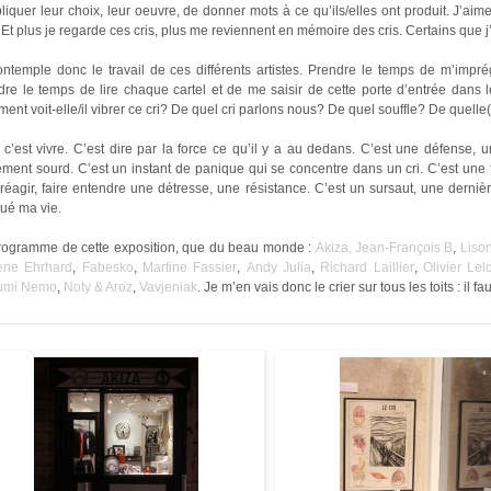
liquer leur choix, leur oeuvre, de donner mots à ce qu’ils/elles ont produit. J’ai
. Et plus je regarde ces cris, plus me reviennent en mémoire des cris. Certains que j’a
ontemple donc le travail de ces différents artistes. Prendre le temps de m’imp
re le temps de lire chaque cartel et de me saisir de cette porte d’entrée dans l
nt voit-elle/il vibrer ce cri? De quel cri parlons nous? De quel souffle? De quelle(
 c’est vivre. C’est dire par la force ce qu’il y a au dedans. C’est une défense, u
ement sourd. C’est un instant de panique qui se concentre dans un cri. C’est une f
 réagir, faire entendre une détresse, une résistance. C’est un sursaut, une derniè
ué ma vie.
rogramme de cette exposition, que du beau monde :
Akiza,
Jean-François B
,
Liso
ène Ehrhard
,
Fabesko
,
Martine Fassier
,
Andy Julia
,
Richard Laillier
,
Olivier Lel
umi Nemo
,
Noty & Aroz
,
Vavjeniak
. Je m’en vais donc le crier sur tous les toits : il fa