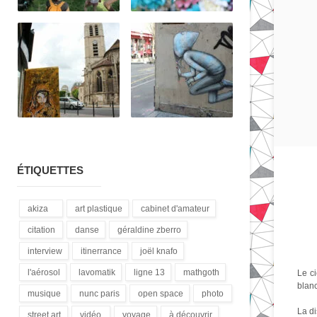
ÉTIQUETTES
akiza
art plastique
cabinet d'amateur
(21)
(28)
(12)
citation
danse
géraldine zberro
(18)
(1)
(1)
interview
itinerrance
joël knafo
(15)
(16)
(3)
l'aérosol
lavomatik
ligne 13
mathgoth
Le ci
blanc
(14)
(31)
(4)
(24)
musique
nunc paris
open space
photo
(13)
(5)
(1)
(3)
La di
street art
vidéo
voyage
à découvrir