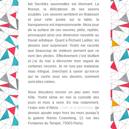
fait Secrètes savonnettes est étonnant. La
finesse, la délicatesse de ses savons
sculptés. Les oeuvres semblent en flotaisson
et pour celle posée sur la table, la
transparence est impressionnante. Akiza joue
de la surface de ces oeuvres, pliée, repliée,
provoquant ainsi une dimension nouvelle au
travail artistique. Quant à Richard Laillier, les
dessins sont surprenant. Yoshii me raconte
que beaucoup de visiteurs pensent que ce
sont des photos. Effectivement c’est bluffant
et j’ai du mal à décrocher mon regard de
certaines oeuvres. Je ne suis pas malalaise
mais intrigué, cherchant à savoir qu’est-ce
qui se cache sous ses dessins, comment
sont-elles créées.
Nous discutons encore un peu avec mon
hôte. Yoshii sème en moi la curiosité des
jours et mois à venir. En mai notamment,
l’expo solo d’Akiza:
L’oeil et la princesse
. (je
devrais ajouter expo hors les murs puisqu’à
la galerie Remix Coworking, 12 rue des
Fontaines du Temple, 75003 Paris).