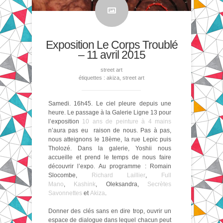
Exposition Le Corps Troublé
– 11 avril 2015
street art
étiquettes :
akiza
,
street art
Samedi. 16h45. Le ciel pleure depuis une
heure. Le passage à la Galerie Ligne 13 pour
l’exposition
10 ans de peinture à 4 mains
n’aura pas eu raison de nous. Pas à pas,
nous atteignons le 18ème, la rue Lepic puis
Tholozé. Dans la galerie, Yoshii nous
accueille et prend le temps de nous faire
découvrir l’expo. Au programme : Romain
Slocombe,
Richard Laillier
,
Full
Mano
,
Kashink
, Oleksandra,
Secrètes
Savonnettes
et
Akiza
.
Donner des clés sans en dire trop, ouvrir un
espace de dialogue dans lequel chacun peut