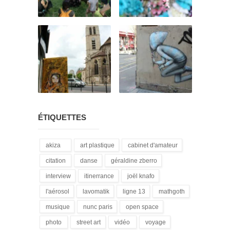
ÉTIQUETTES
akiza
art plastique
cabinet d'amateur
(21)
(28)
(12)
citation
danse
géraldine zberro
(18)
(1)
(1)
interview
itinerrance
joël knafo
(15)
(16)
(3)
l'aérosol
lavomatik
ligne 13
mathgoth
(14)
(31)
(4)
(24)
musique
nunc paris
open space
(13)
(5)
(1)
photo
street art
vidéo
voyage