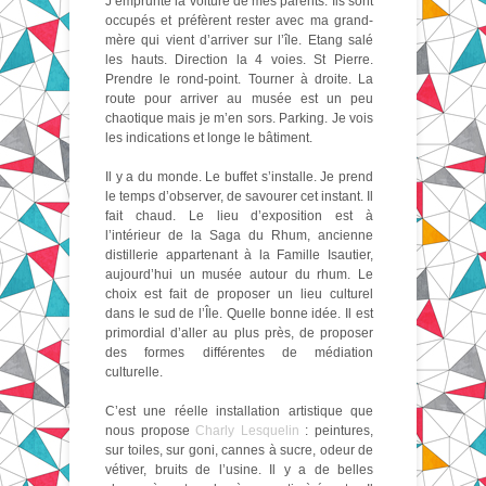
J’emprunte la voiture de mes parents. Ils sont
occupés et préfèrent rester avec ma grand-
mère qui vient d’arriver sur l’île. Etang salé
les hauts. Direction la 4 voies. St Pierre.
Prendre le rond-point. Tourner à droite. La
route pour arriver au musée est un peu
chaotique mais je m’en sors. Parking. Je vois
les indications et longe le bâtiment.
Il y a du monde. Le buffet s’installe. Je prend
le temps d’observer, de savourer cet instant. Il
fait chaud. Le lieu d’exposition est à
l’intérieur de la Saga du Rhum, ancienne
distillerie appartenant à la Famille Isautier,
aujourd’hui un musée autour du rhum. Le
choix est fait de proposer un lieu culturel
dans le sud de l’Île. Quelle bonne idée. Il est
primordial d’aller au plus près, de proposer
des formes différentes de médiation
culturelle.
C’est une réelle installation artistique que
nous propose
Charly Lesquelin
: peintures,
sur toiles, sur goni, cannes à sucre, odeur de
vétiver, bruits de l’usine. Il y a de belles