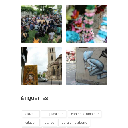
ÉTIQUETTES
akiza
art plastique
cabinet d'amateur
(21)
(28)
(12)
citation
danse
géraldine zberro