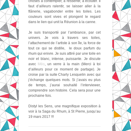
choses à contempler, à ressentir, à écouter. Il
faut d’ailleurs ralentir, se laisser aller à la
flânerie, vagabonder entre les toiles. Les
couleurs sont vives et plongent le regard
dans le lien qui unit la Réunion à la canne.
Je suis transporté par l’ambiance, par cet
univers. Je vois à travers ses toiles,
l’attachement de l’artiste à son île, la force de
tout ce qui se distille, le doux parfum du
rhum qui enivre. Je suis attiré par une toile en
noir et blanc, intense, puissante. Je discute
avec
Méo
, un verre à la main (Merci à toi
d’ailleurs pour ce moment de partage). Je
croise par la suite Charly Lesquelin avec qui
j’échange quelques mots. Si j’avais eu plus
de temps, j’aurai souhaité l’interviewer,
comprendre son histoire. Cela sera pour une
prochaine fois.
Distyl les Sens, une magnifique exposition à
voir à la Saga du Rhum, à St Pierre, jusqu’au
19 mars 2017 !!!