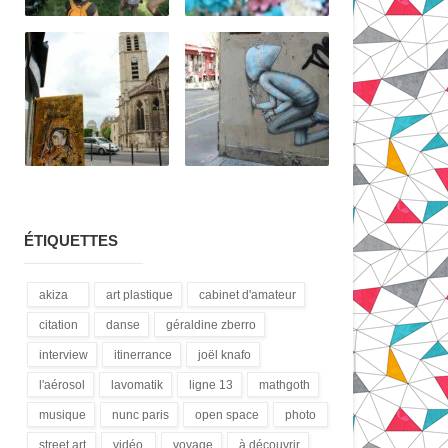
ÉTIQUETTES
akiza
art plastique
cabinet d'amateur
(21)
(28)
(12)
citation
danse
géraldine zberro
(18)
(1)
(1)
interview
itinerrance
joël knafo
(15)
(16)
(3)
l'aérosol
lavomatik
ligne 13
mathgoth
(14)
(31)
(4)
(24)
musique
nunc paris
open space
photo
(13)
(5)
(1)
(3)
street art
vidéo
voyage
à découvrir