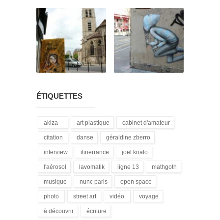
ÉTIQUETTES
akiza
art plastique
cabinet d'amateur
(21)
(28)
(12)
citation
danse
géraldine zberro
(18)
(1)
(1)
interview
itinerrance
joël knafo
(15)
(16)
(3)
l'aérosol
lavomatik
ligne 13
mathgoth
(14)
(31)
(4)
(24)
musique
nunc paris
open space
(13)
(5)
(1)
photo
street art
vidéo
voyage
(3)
(172)
(9)
(1)
à découvrir
écriture