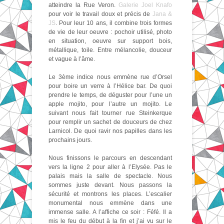
atteindre la Rue Veron.
Galerie Joel Knafo
pour voir le travail doux et précis de
Jana &
JS
. Pour leur 10 ans, il combine trois formes
de vie de leur oeuvre : pochoir utilisé, photo
en situation, oeuvre sur support bois,
métallique, toile. Entre mélancolie, douceur
et vague à l’âme.
Le 3ème indice nous emmène rue d’Orsel
pour boire un verre à l’Hélice bar. De quoi
prendre le temps, de déguster pour l’une un
apple mojito, pour l’autre un mojito. Le
suivant nous fait tourner rue Steinkerque
pour remplir un sachet de douceurs de chez
Larnicol. De quoi ravir nos papilles dans les
prochains jours.
Nous finissons le parcours en descendant
vers la ligne 2 pour aller à l’Elysée. Pas le
palais mais la salle de spectacle. Nous
sommes juste devant. Nous passons la
sécurité et montrons les places. L’escalier
monumental nous emmène dans une
immense salle. A l’affiche ce soir : Féfé. Il a
mis le feu du début à la fin et j’ai vu sur le