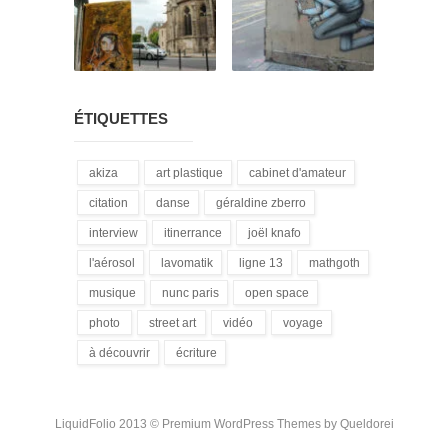
ÉTIQUETTES
akiza
art plastique
cabinet d'amateur
(21)
(28)
(12)
citation
danse
géraldine zberro
(18)
(1)
(1)
interview
itinerrance
joël knafo
(15)
(16)
(3)
l'aérosol
lavomatik
ligne 13
mathgoth
(14)
(31)
(4)
(24)
musique
nunc paris
open space
(13)
(5)
(1)
photo
street art
vidéo
voyage
(3)
(172)
(9)
(1)
à découvrir
écriture
(3)
(94)
LiquidFolio 2013 ©
Premium WordPress Themes
by Queldorei