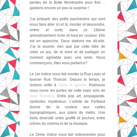
pentes de la Butte Montmartre pour finir….
gardons encore un peu la surprise !
J’ai préparé des petits parchemins qui vont
nous faire aller ici et là, monter et descendre,
entrer et sortir, dans ce 18ème
arrondissement riche et haut en couleur. Elle
est en approche. Deux stations me dit-elle.
J’ai le sourire, rien que par cette idée de
créer un jeu, de le vivre et de partager un
moment agréable avec une amie. Nous
commençons, êtes vous partant.e?
Le 1er indice nous fait monter la Rue Lepic et
tourner Rue Tholozé. Depuis le temps, je
reviens enfin à
Akiza la galerie
. Robinson
nous ouvre les portes de cette expo solo de
Voxx Romana
. Entre pop art, propagande,
symboles mystérieux. L’artiste de Portland
donne de la couleur aux cartes
topographiques, aux plans de métro. Une
belle diversité entre graffiti et pochoir, entre
icônes du cinéma et de la musique.
Le 2ème indice nous fait redescendre pour