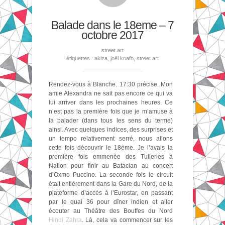
Balade dans le 18eme – 7
octobre 2017
street art
étiquettes :
akiza
,
joël knafo
,
street art
Rendez-vous à Blanche. 17:30 précise. Mon
amie Alexandra ne sait pas encore ce qui va
lui arriver dans les prochaines heures. Ce
n’est pas la première fois que je m’amuse à
la balader (dans tous les sens du terme)
ainsi. Avec quelques indices, des surprises et
un tempo relativement serré, nous allons
cette fois découvrir le 18ème. Je l’avais la
première fois emmenée des Tuileries à
Nation pour finir au Bataclan au concert
d’Oxmo Puccino. La seconde fois le circuit
était entièrement dans la Gare du Nord, de la
plateforme d’accès à l’Eurostar, en passant
par le quai 36 pour dîner indien et aller
écouter au Théâtre des Bouffes du Nord
Hindi Zahra
. Là, cela va commencer sur les