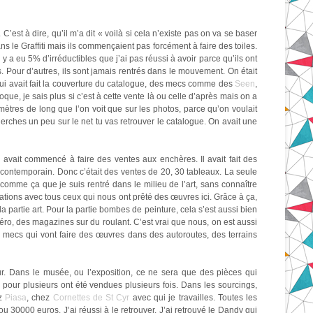
C’est à dire, qu’il m’a dit « voilà si cela n’existe pas on va se baser
ans le Graffiti mais ils commençaient pas forcément à faire des toiles.
l y a eu 5% d’irréductibles que j’ai pas réussi à avoir parce qu’ils ont
ès. Pour d’autres, ils sont jamais rentrés dans le mouvement. On était
i avait fait la couverture du catalogue, des mecs comme des
Seen
,
oque, je sais plus si c’est à cette vente là ou celle d’après mais on a
 mètres de long que l’on voit que sur les photos, parce qu’on voulait
erches un peu sur le net tu vas retrouver le catalogue. On avait une
 avait commencé à faire des ventes aux enchères. Il avait fait des
art contemporain. Donc c’était des ventes de 20, 30 tableaux. La seule
 comme ça que je suis rentré dans le milieu de l’art, sans connaître
lations avec tous ceux qui nous ont prêté des œuvres ici. Grâce à ça,
 partie art. Pour la partie bombes de peinture, cela s’est aussi bien
éro, des magazines sur du roulant. C’est vrai que nous, on est aussi
s mecs qui vont faire des œuvres dans des autoroutes, des terrains
eur. Dans le musée, ou l’exposition, ce ne sera que des pièces qui
 pour plusieurs ont été vendues plusieurs fois. Dans les sourcings,
ez
Piasa
, chez
Cornettes de St Cyr
avec qui je travailles. Toutes les
ou 30000 euros. J’ai réussi à le retrouver. J’ai retrouvé le Dandy qui