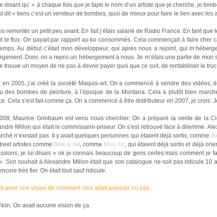
 disant qu’ « à chaque fois que je tape le nom d’un artiste que je cherche, je tombe
est dit « tiens c’est un vendeur de bombes, quoi de mieux pour faire le lien avec les a
is remonter un petit peu avant. En fait j’étais salarié de Radio France. En tant que
t le flux. On payait par rapport au ko consommés. Cela commençait à faire cher ca
emps. Au début c’était mon développeur, qui après nous a rejoint, qui m’hébergeai
rgement. Donc on a repris un hébergement à nous. Je m’étais une partie de mon sa
e trouve un moyen de ne pas à devoir payer quoi que ce soit, de rentabiliser le truc
 en 2005, j’ai créé la société Maquis-art. On a commencé à vendre des vidéos, de
u des bombes de peinture, à l’époque de la Montana. Cela a plutôt bien marché.
e. Cela s’est fait comme ça. On a commencé à être distributeur en 2007, je crois. Je 
008, Maurice Grinbaum est venu nous chercher. On a préparé la vente de la Cig
ndre Millon qui était le commissaire-priseur. On s’est retrouvé face à dilemme. Alex
rché n’existait pas. Il y avait quelques personnes qui étaient déjà sortis, comme
J
treet artistes comme
Blek le rat
, comme
Miss.Tic
, qui étaient déjà sortis et déjà ori
ssions, je lui disais « ok je connais beaucoup de gens certes mais comment je fai
». Son souhait à Alexandre Millon était que son catalogue ne soit pas ridicule 10 a
encore très fier. On était tout sauf ridicule.
it avoir une vision de comment cela allait avancer ou pas…
Non. On avait aucune vision de ça.