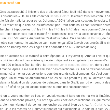
it un sacré pari.
On s’est raccroché à l’histoire des graffeurs et à leur légitimité dans le mouvement. 
es historiques ». Je suis allé chercher
Bando
,
Colorz
. Ils étaient tous très connus d
s le faisaient vite fait pour se les échanger. A 95% j’ai eu tous ceux que je voulais. I
é, ils m’ont dit que cela ne les intéressait pas. Pour certains, ils sont revenus apr
chercher à l’époque les
UV
, les
TPK
, les
TPC
, les
MAC
, des mecs comme Colorz qu
Taki
, plein de choses que le marché ne connaissait pas. On a fait cette vente. A l’ép
u un
Dran
500 euros. Aujourd’hui c’est intouchable. On a vendu un
Banksy
, de 6
ettre son nom sur le catalogue car il commençait déjà à avoir des procès. Si tu ch
sade de Banksy avec les singes et les pancartes de 6 – 7 mètres de long.
ait en avance sur le marché à cette époque-là. Il n’y avait qu’Arnaud Liveux qui
s où il introduisait des artistes qui étaient déjà rentrés en galerie, des ventes d’
 de 300 pièces, c’était la nôtre, la
première vente étiquetée Street art
. donc c’est
 monde. Après je me suis fait ami avec des collectionneurs. J’ai de très bonnes re
commencé à monter des collections pour des grands collectionneurs. Ça c’est pour la
oppé. On se retrouve aujourd’hui à être les seuls à produire jusqu’au dernier num
 dans la fabrication de bombes de peinture, dans le Graffiti pur où on vend à de
s. Et à côté de ça, on fait de l’expertise auprès des collectionneurs.
d on a voulu montrer ce lieu, on voulait vraiment faire un vis ma vie à l’intéri
ent de collections privées, qui ont déjà vécu chez des collectionneurs, qui même
 a plein qui viennent de ventes aux enchères, aussi bien de chez
Art Curial
, ch
s. On a les records de FuturArt sur papier qui était monté à, je sais plus bien, 27 