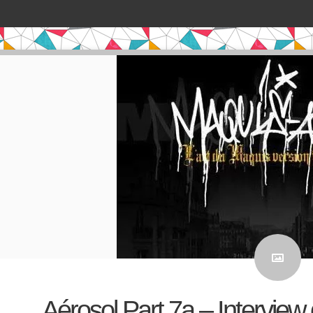
Aérosol Part 7a – Intervi