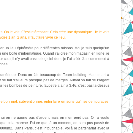
. On le voit. C’est intéressant. Cela crée une dynamique. Je le vois
re 1 an, 2 ans, il faut faire vivre ce lieu.
cher un lieu éphémère pour différentes raisons. Moi je suis quelqu’un
é une boite d’informatique. Quand j’ai créé mon magasin en ligne, je
ur cela, il n’y avait pas de logiciel donc je l’ai créé. J’ai commencé à
ombes.
ti numérique. Donc on fait beaucoup de Team building.
Maquis-art
a
 fait d’ailleurs presque pas de marges. Autant on fait de l’argent
 les bombes de peinture, faut être clair, à 3,4€, c’est pas là-dessus
le bon mot, subventionner, enfin faire en sorte qu’il se démocratise,
’hui on ne gagne pas d’argent mais on n’en perd pas. On a voulu
ûr que cela marche. Est-ce que, à un moment, on sera pas passé de
0m2. Dans Paris, c’est intouchable. Voilà le partenariat avec la