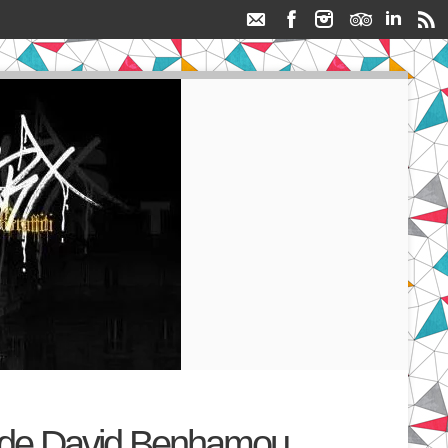
ew de David Benhamou