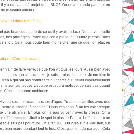
s, il y a eu l’appel à projet de la SNCF. On en a entendu parler et en
t de le monter ailleurs.
vivre ici dans cette friche.
t pas beaucoup parlé de ce qu’il y avait en face. Nous avons cette
ires, très privilégiés. Parce que l’on a presque 9000m2 je crois. Dans
ros effort. Cela nous coute bien moins cher que ce que l’on était en
la vit. C’est intéressant.
rain de faire vivre, ce que l’on vit tous les jours. Aussi bien avec
 dis toujours que c’est un luxe, je suis le plus chanceux. Je me lève le
, y’en a qui ont pas dormi cette nuit parce qu’il fallait impérativement
ais ils sont au taquet. L’équipe est supra motivée. Je sais pas quand
gole. C’est une bonne ambiance.
Niveau social, niveau tranches d’âges. Tu as des familles avec des
 heure à filmer et à shooter. Et tous ces gens-là on les voit presque
se une alchimie. En plus on l’a pas vu venir avec la presse. On a
able.
Télérama
qui titrait « le spot le plus de Paris ». Le
Parisien
« ne
nt et je sais pas pourquoi. On a fait 100 000 vues sur le Parisien, sur
st bien marré pendant tout le truc. C’est vraiment du partager. Cela