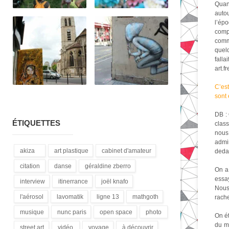
Quand
auto
l’épo
compè
comme
quelq
falla
art.f
C’est
sont 
DB : 
ÉTIQUETTES
clas
nous
admin
akiza
art plastique
cabinet d'amateur
dedan
(21)
(28)
(12)
citation
danse
géraldine zberro
On a
(18)
(1)
(1)
essay
interview
itinerrance
joël knafo
Nous,
(15)
(16)
(3)
l'aérosol
lavomatik
ligne 13
mathgoth
rache
(14)
(31)
(4)
(24)
musique
nunc paris
open space
photo
On ét
(13)
(5)
(1)
(3)
du m
street art
vidéo
voyage
à découvrir