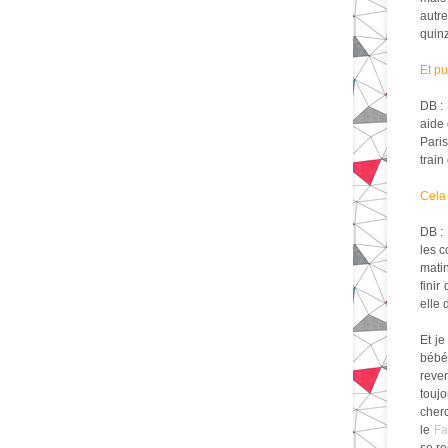
autre
quinz
Et pu
DB : 
aide 
Paris
train
Cela 
DB : 
les c
matin
finir
elle 
Et je
bébés
reve
toujo
cherc
le
Fa