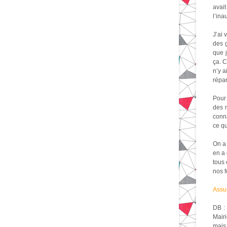
avait
l’ina
J’ai 
des g
que j
ça. C
n’y a
répar
Pour 
des 
conna
ce qu
On a 
en a 
tous 
nos f
Assur
DB : 
Mairi
mais 