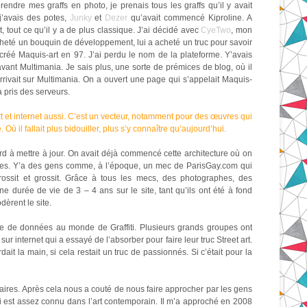
ndre mes graffs en photo, je prenais tous les graffs qu’il y avait
 j’avais des potes,
Junky
et
Dezer
qu’avait commencé Kiproline. A
nt, tout ce qu’il y a de plus classique. J’ai décidé avec
CyeTwo
, mon
acheté un bouquin de développement, lui a acheté un truc pour savoir
créé Maquis-art en 97. J’ai perdu le nom de la plateforme. Y’avais
avant Multimania. Je sais plus, une sorte de prémices de blog, où il
arrivait sur Multimania. On a ouvert une page qui s’appelait Maquis-
a pris des serveurs.
t art et internet aussi. C’est un vecteur, notamment pour des œuvres qui
il fallait plus bidouiller, plus s’y connaître qu’aujourd’hui.
urd à mettre à jour. On avait déjà commencé cette architecture où on
ées. Y’a des gens comme, à l’époque, un mec de ParisGay.com qui
ossit et grossit. Grâce à tous les mecs, des photographes, des
ne durée de vie de 3 – 4 ans sur le site, tant qu’ils ont été à fond
dèrent le site.
se de données au monde de Graffiti. Plusieurs grands groupes ont
ur internet qui a essayé de l’absorber pour faire leur truc Street art.
dait la main, si cela restait un truc de passionnés. Si c’était pour la
nuaires. Après cela nous a couté de nous faire approcher par les gens
 est assez connu dans l’art contemporain. Il m’a approché en 2008