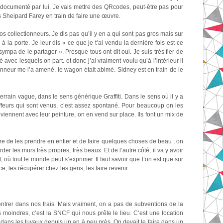
té documenté par lui. Je vais mettre des QRcodes, peut-être pas pour
is Sheipard Farey en train de faire une œuvre.
ros collectionneurs. Je dis pas qu’il y en a qui sont pas gros mais sur
la porte. Je leur dis « ce que je t’ai vendu la dernière fois est-ce
ympa de le partager ». Presque tous ont dit oui. Je suis très fier de
vec lesquels on part. et donc j’ai vraiment voulu qu’à l’intérieur il
ionneur me l’a amené, le wagon était abimé. Sidney est en train de le
errain vague, dans le sens générique Graffiti. Dans le sens où il y a
ffeurs qui sont venus, c’est assez spontané. Pour beaucoup on les
 viennent avec leur peinture, on en vend sur place. Ils font un mix de
e de les prendre en entier et de faire quelques choses de beau ; on
er les murs très propres, très beaux. Et de l’autre côté, il va y avoir
où tout le monde peut s’exprimer. Il faut savoir que l’on est que sur
, les récupérer chez les gens, les faire revenir.
rentrer dans nos frais. Mais vraiment, on a pas de subventions de la
 moindres, c’est la SNCF qui nous prête le lieu. C’est une location
t dans les tuyaux depuis un an à peu près. On devait le faire dans un