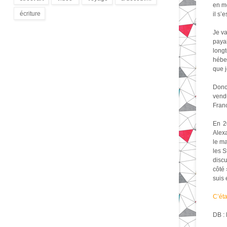
en me
(172)
(9)
(1)
(3)
écriture
il s’
(94)
Je va
payai
longt
hébe
que j
Donc
vend
Franc
En 2
Alexa
le ma
les S
discu
côté 
suis 
C’éta
DB : 