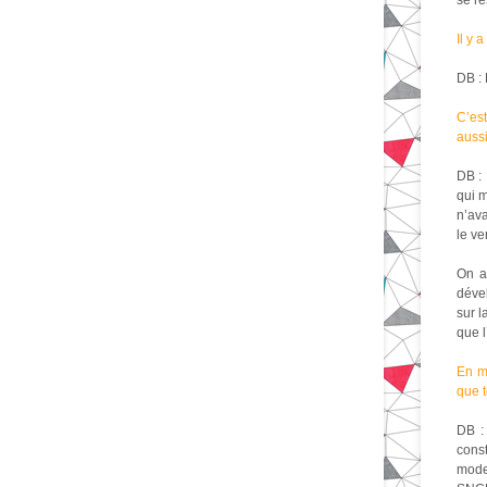
se re
Il y 
DB : 
C’est
aussi
DB : 
qui m
n’ava
le ve
On a
dével
sur l
que l
En mê
que 
DB :
cons
mode