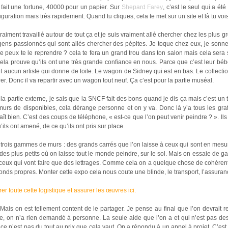
 fait une fortune, 40000 pour un papier. Sur
Shepard Farey
, c’est le seul qui a é
uguration mais très rapidement. Quand tu cliques, cela te met sur un site et là tu vo
vraiment travaillé autour de tout ça et je suis vraiment allé chercher chez les plus g
ens passionnés qui sont allés chercher des pépites. Je toque chez eux, je sonne à 
e peux te le reprendre ? cela te fera un grand trou dans ton salon mais cela sera s
ela prouve qu’ils ont une très grande confiance en nous. Parce que c’est leur bébé a
it aucun artiste qui donne de toile. Le wagon de Sidney qui est en bas. Le collect
er. Donc il va repartir avec un wagon tout neuf. Ça c’est pour la partie muséal.
la partie externe, je sais que la SNCF fait des bons quand je dis ça mais c’est un t
murs de disponibles, cela dérange personne et on y va. Donc là y’a tous les gra
ît bien. C’est des coups de téléphone, « est-ce que l’on peut venir peindre ? ». Ils
’ils ont amené, de ce qu’ils ont pris sur place.
trois gammes de murs : des grands carrés que l’on laisse à ceux qui sont en mesur
des plus petits où on laisse tout le monde peindre, sur le sol. Mais on essaie de gard
ceux qui vont faire que des lettrages. Comme cela on a quelque chose de cohérent, 
onds propres. Monter cette expo cela nous coute une blinde, le transport, l’assurance
er toute cette logistique et assurer les œuvres ici.
Mais on est tellement content de le partager. Je pense au final que l’on devrait 
e, on n’a rien demandé à personne. La seule aide que l’on a et qui n’est pas des
ce n’est pas du tout au prix que cela vaut. On a répondu à un appel à projet. C’es