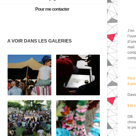
Pour me contacter
J’en
l’ouv
A VOIR DANS LES GALERIES
d’une
mail
comp
com
Pour 
à pro
David
Est-c
DB : 
chose
le pi