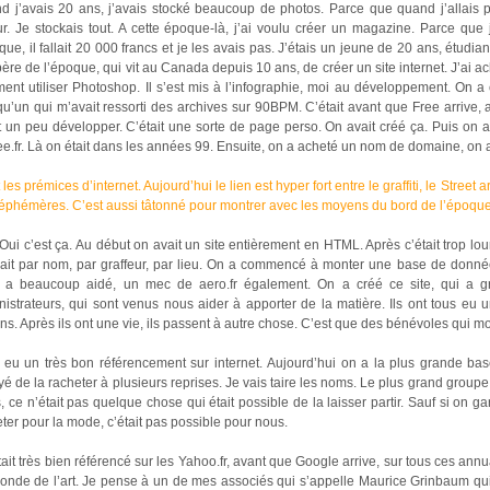
 j’avais 20 ans, j’avais stocké beaucoup de photos. Parce que quand j’allais pre
ur. Je stockais tout. A cette époque-là, j’ai voulu créer un magazine. Parce que
que, il fallait 20 000 francs et je les avais pas. J’étais un jeune de 20 ans, étudia
re de l’époque, qui vit au Canada depuis 10 ans, de créer un site internet. J’ai 
nt utiliser Photoshop. Il s’est mis à l’infographie, moi au développement. On a 
u’un qui m’avait ressorti des archives sur 90BPM. C’était avant que Free arrive, 
it un peu développer. C’était une sorte de page perso. On avait créé ça. Puis on 
ree.fr. Là on était dans les années 99. Ensuite, on a acheté un nom de domaine, on 
 les prémices d’internet. Aujourd’hui le lien est hyper fort entre le graffiti, le Stree
éphémères. C’est aussi tâtonné pour montrer avec les moyens du bord de l’époque. Où 
Oui c’est ça. Au début on avait un site entièrement en HTML. Après c’était trop lo
sait par nom, par graffeur, par lieu. On a commencé à monter une base de donn
 a beaucoup aidé, un mec de aero.fr également. On a créé ce site, qui a gr
istrateurs, qui sont venus nous aider à apporter de la matière. Ils ont tous eu u
s. Après ils ont une vie, ils passent à autre chose. C’est que des bénévoles qui mo
 eu un très bon référencement sur internet. Aujourd’hui on a la plus grande ba
é de la racheter à plusieurs reprises. Je vais taire les noms. Le plus grand groupe s
 ce n’était pas quelque chose qui était possible de la laisser partir. Sauf si on gar
ter pour la mode, c’était pas possible pour nous.
ait très bien référencé sur les Yahoo.fr, avant que Google arrive, sur tous ces an
onde de l’art. Je pense à un de mes associés qui s’appelle Maurice Grinbaum qui