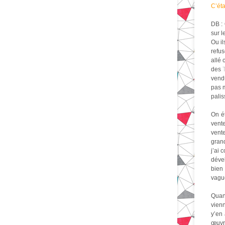
C’éta
DB : 
sur l
Ou il
refus
allé 
des
vend
pas m
palis
On ét
vente
vente
grand
j’ai 
dével
bien
vague
Quan
vienn
y’en
œuvre