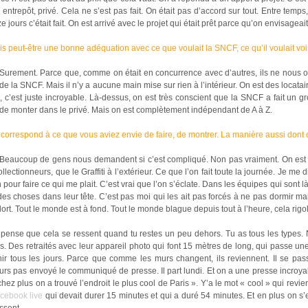
 entrepôt, privé. Cela ne s’est pas fait. On était pas d’accord sur tout. Entre temp
e jours c’était fait. On est arrivé avec le projet qui était prêt parce qu’on envisageai
is peut-être une bonne adéquation avec ce que voulait la SNCF, ce qu’il voulait voir 
Surement. Parce que, comme on était en concurrence avec d’autres, ils ne nous on
de la SNCF. Mais il n’y a aucune main mise sur rien à l’intérieur. On est des locata
, c’est juste incroyable. Là-dessus, on est très conscient que la SNCF a fait un g
 de monter dans le privé. Mais on est complètement indépendant de A à Z.
correspond à ce que vous aviez envie de faire, de montrer. La manière aussi dont ce
Beaucoup de gens nous demandent si c’est compliqué. Non pas vraiment. On est en t
ollectionneurs, que le Graffiti à l’extérieur. Ce que l’on fait toute la journée. Je me
 pour faire ce qui me plait. C’est vrai que l’on s’éclate. Dans les équipes qui sont là
 des choses dans leur tête. C’est pas moi qui les ait pas forcés à ne pas dormir m
dort. Tout le monde est à fond. Tout le monde blague depuis tout à l’heure, cela ri
 pense que cela se ressent quand tu restes un peu dehors. Tu as tous les types. 
. Des retraités avec leur appareil photo qui font 15 mètres de long, qui passe une
nir tous les jours. Parce que comme les murs changent, ils reviennent. Il se pas
urs pas envoyé le communiqué de presse. Il part lundi. Et on a une presse incroy
hez plus on a trouvé l’endroit le plus cool de Paris ». Y’a le mot « cool » qui revie
cebook live
qui devait durer 15 minutes et qui a duré 54 minutes. Et en plus on s’e