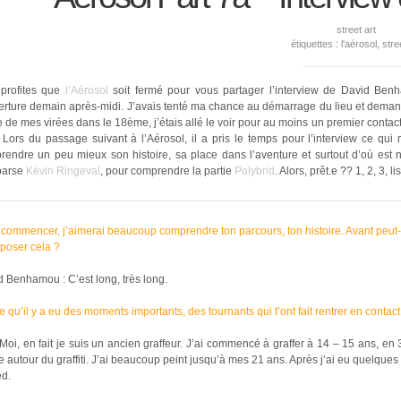
street art
étiquettes :
l'aérosol
,
stre
 profites que
l’Aérosol
soit fermé pour vous partager l’interview de David Benh
erture demain après-midi. J’avais tenté ma chance au démarrage du lieu et demand
 de mes virées dans le 18ème, j’étais allé le voir pour au moins un premier conta
. Lors du passage suivant à l’Aérosol, il a pris le temps pour l’interview ce qu
rendre un peu mieux son histoire, sa place dans l’aventure et surtout d’où est n
parse
Kévin Ringeval
, pour comprendre la partie
Polybrid
. Alors, prêt.e ?? 1, 2, 3, lis
commencer, j’aimerai beaucoup comprendre ton parcours, ton histoire. Avant peut-êtr
poser cela ?
 Benhamou : C’est long, très long.
e qu’il y a eu des moments importants, des tournants qui t’ont fait rentrer en contac
Moi, en fait je suis un ancien graffeur. J’ai commencé à graffer à 14 – 15 ans, en 
 autour du graffiti. J’ai beaucoup peint jusqu’à mes 21 ans. Après j’ai eu quelques s
ed.