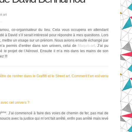
et art
amou, co-organisateur du lieu. Cela vous occupera en attendant
é à David s’il serait intéressé pour répondre à mes questions. Lors
ct, mettre un visage sur un prénom. Nous avions ensuite échangé par
i m’a permis d’entrer dans son univers, celui de
Maquis-art
. J’ai pu
é le projet de l’Aérosol. Ensuite il m’a mis dans les mains de son
ez !!!
e de rentrer dans le Graffiti et le Street art. Comment t’en est venu
t avec cet univers ?
ème
3
. J’ai commencé à faire des voies de chemin de fer, pas mal de
oucis avec la justice qui m’ont fait arrêté, enfin pas arrêté mais levé