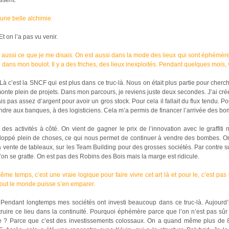
ssent.
a une belle alchimie.
Et on l’a pas vu venir.
 aussi ce que je me disais. On est aussi dans la mode des lieux qui sont éphémères
 dans mon boulot. Il y a des friches, des lieux inexploités. Pendant quelques mois, voi
Là c’est la SNCF qui est plus dans ce truc-là. Nous on était plus partie pour cher
onte plein de projets. Dans mon parcours, je reviens juste deux secondes. J’ai cré
is pas assez d’argent pour avoir un gros stock. Pour cela il fallait du flux tendu. Po
ndre aux banques, à des logisticiens. Cela m’a permis de financer l’arrivée des b
 des activités à côté. On vient de gagner le prix de l’innovation avec le graffi
oppé plein de choses, ce qui nous permet de continuer à vendre des bombes. On se
a vente de tableaux, sur les Team Building pour des grosses sociétés. Par contre sur
’on se gratte. On est pas des Robins des Bois mais la marge est ridicule.
me temps, c’est une vraie logique pour faire vivre cet art là et pour le, c’est pas 
tout le monde puisse s’en emparer.
 Pendant longtemps mes sociétés ont investi beaucoup dans ce truc-là. Aujourd
truire ce lieu dans la continuité. Pourquoi éphémère parce que l’on n’est pas s
 ? Parce que c’est des investissements colossaux. On a quand même plus de 800