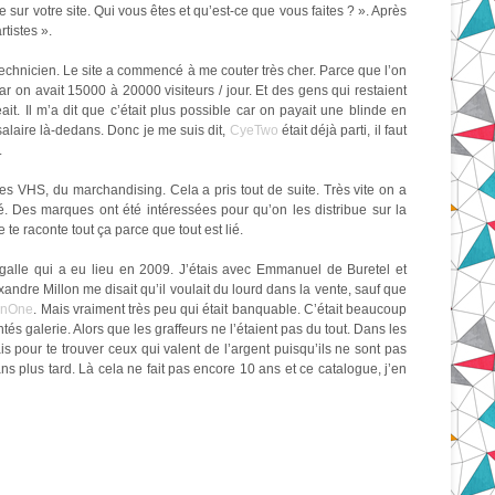
 sur votre site. Qui vous êtes et qu’est-ce que vous faites ? ». Après
rtistes ».
 technicien. Le site a commencé à me couter très cher. Parce que l’on
r on avait 15000 à 20000 visiteurs / jour. Et des gens qui restaient
t. Il m’a dit que c’était plus possible car on payait une blinde en
laire là-dedans. Donc je me suis dit,
CyeTwo
était déjà parti, il faut
.
s VHS, du marchandising. Cela a pris tout de suite. Très vite on a
 Des marques ont été intéressées pour qu’on les distribue sur la
te raconte tout ça parce que tout est lié.
alle qui a eu lieu en 2009. J’étais avec Emmanuel de Buretel et
andre Millon me disait qu’il voulait du lourd dans la vente, sauf que
onOne
. Mais vraiment très peu qui était banquable. C’était beaucoup
entés galerie. Alors que les graffeurs ne l’étaient pas du tout. Dans les
s pour te trouver ceux qui valent de l’argent puisqu’ils ne sont pas
ns plus tard. Là cela ne fait pas encore 10 ans et ce catalogue, j’en