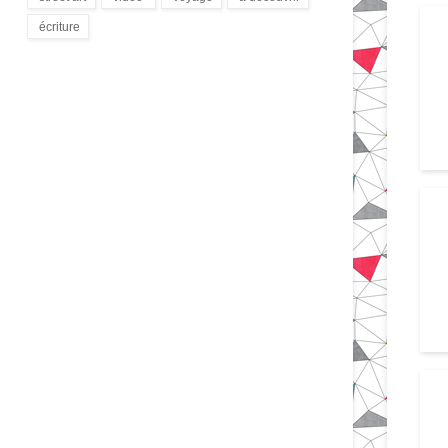
(172)
(9)
(1)
(3)
écriture
(94)