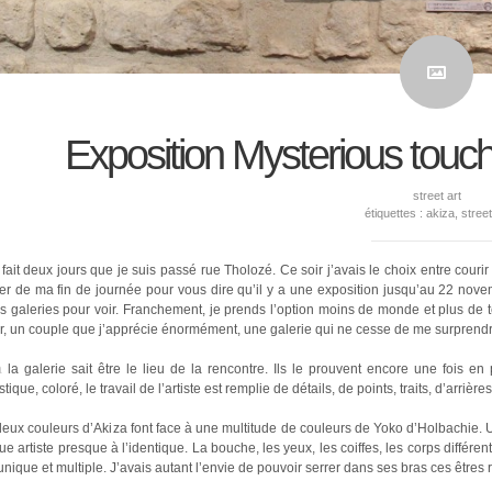
Exposition Mysterious tou
street art
étiquettes :
akiza
,
street
fait deux jours que je suis passé rue Tholozé. Ce soir j’avais le choix entre cour
ter de ma fin de journée pour vous dire qu’il y a une exposition jusqu’au 22 nove
s galeries pour voir. Franchement, je prends l’option moins de monde et plus de t
r, un couple que j’apprécie énormément, une galerie qui ne cesse de me surprendr
a
la galerie sait être le lieu de la rencontre. Ils le prouvent encore une fois 
stique, coloré, le travail de l’artiste est remplie de détails, de points, traits, d’arriè
deux couleurs d’Akiza font face à une multitude de couleurs de Yoko d’Holbachie.
e artiste presque à l’identique. La bouche, les yeux, les coiffes, les corps différen
 unique et multiple. J’avais autant l’envie de pouvoir serrer dans ses bras ces êtres 