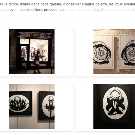
ez le temps d’aller dans cette galerie, d’observer chaque oeuvre, de vous évader
iza
et revoir les expositions précédentes
Le vent nous portera
,
Summertime
,
Insect