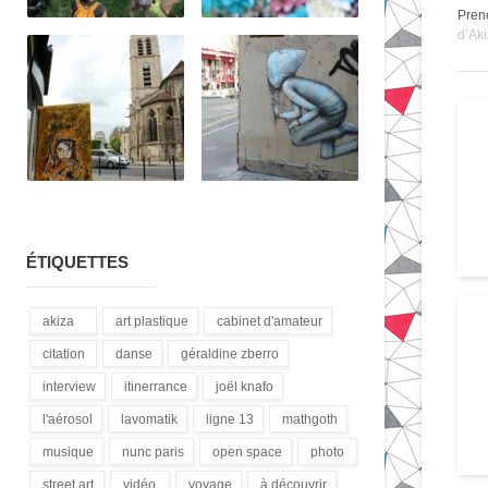
Pren
d’Ak
ÉTIQUETTES
akiza
art plastique
cabinet d'amateur
(21)
(28)
(12)
citation
danse
géraldine zberro
(18)
(1)
(1)
interview
itinerrance
joël knafo
(15)
(16)
(3)
l'aérosol
lavomatik
ligne 13
mathgoth
(14)
(31)
(4)
(24)
musique
nunc paris
open space
photo
(13)
(5)
(1)
(3)
street art
vidéo
voyage
à découvrir