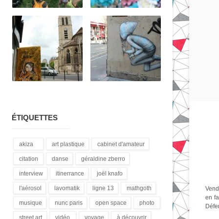
ÉTIQUETTES
akiza
art plastique
cabinet d'amateur
(21)
(28)
(12)
citation
danse
géraldine zberro
(18)
(1)
(1)
interview
itinerrance
joël knafo
(15)
(16)
(3)
l'aérosol
lavomatik
ligne 13
mathgoth
Vendr
en fa
(14)
(31)
(4)
(24)
musique
nunc paris
open space
photo
Défen
(13)
(5)
(1)
(3)
street art
vidéo
voyage
à découvrir