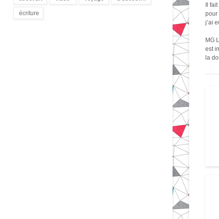
Il fa
(172)
(9)
(1)
(3)
écriture
pour 
j’ai 
(94)
MG La
est i
la do