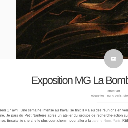
Exposition MG La Bomba
street art
étiquettes :
nunc paris
,
str
edi 17 avril. Une semaine intense au travail se finit. Il y a eu des réunions en veux
ire. Je pars du Petit Nanterre après un atelier du groupe de recherche-action sur 
se. Ensuite, je cherche le plus court chemin pour aller à la
galerie Nunc Paris
. RER